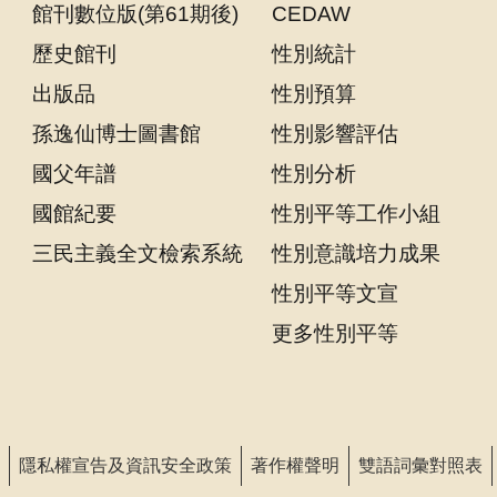
館刊數位版(第61期後)
CEDAW
告
歷史館刊
性別統計
回
出版品
性別預算
首
頁
孫逸仙博士圖書館
性別影響評估
國父年譜
性別分析
網
站
國館紀要
性別平等工作小組
導
三民主義全文檢索系統
性別意識培力成果
覽
性別平等文宣
意
更多性別平等
見
信
箱
常
隱私權宣告及資訊安全政策
著作權聲明
雙語詞彙對照表
見