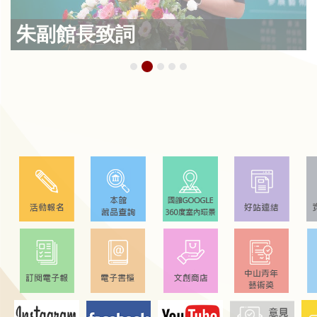
朱副館長致詞
研
究
典
藏
性
別
平
等
政
府
資
訊
公
開