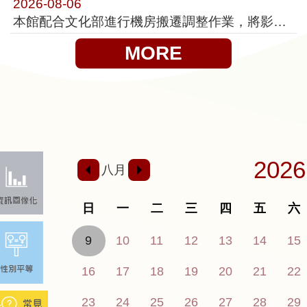
2026-08-06
本館配合文化部進行機房搬遷調整作業，將影響國立國父紀念館中、英文版官網及國父紀念館iMedia影音平台、文創商店及中山學術資料庫網站對外連線服務。於115年8月21日(五)晚間八點至115年8月22日(六)晚間八點暫停服務造成您的不便，敬請⾒諒。
MORE
2026
八月
日
一
二
三
四
五
六
9
10
11
12
13
14
15
16
17
18
19
20
21
22
23
24
25
26
27
28
29