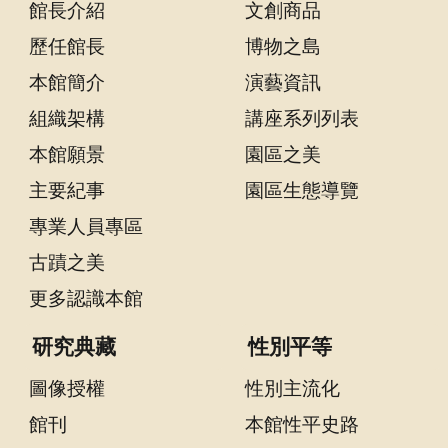
館長介紹
文創商品
聲
明
歷任館長
博物之島
本館簡介
演藝資訊
雙
語
組織架構
講座系列列表
詞
本館願景
園區之美
彙
對
主要紀事
園區生態導覽
照
專業人員專區
表
古蹟之美
網
更多認識本館
站
資
研究典藏
性別平等
料
開
圖像授權
性別主流化
放
館刊
本館性平史路
宣