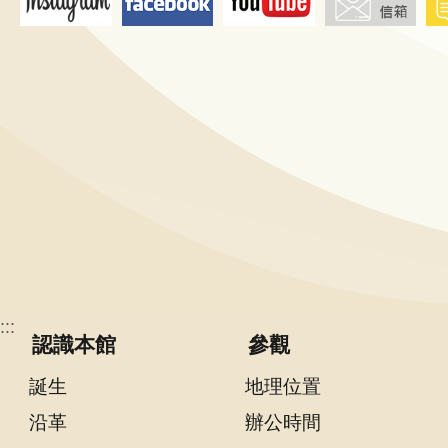
隱
私
權
宣
告
及
資
訊
安
全
政
:::
策
認識本館
參觀
著
誕生
地理位置
作
沿革
辦公時間
權