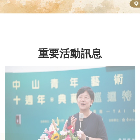
動
線
上
資
源
重要活動訊息
新
聞
與
公
告
便
民
服
務