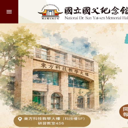
:::
跳到主要內容區塊
進
階
:::
搜
尋
認
識
本
館
參
觀
活