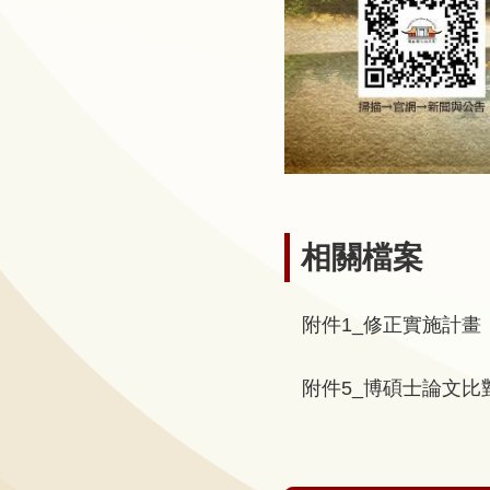
聲
明
雙
語
詞
彙
對
照
相關檔案
表
網
附件1_修正實施計畫
站
資
附件5_博碩士論文比
料
開
放
宣