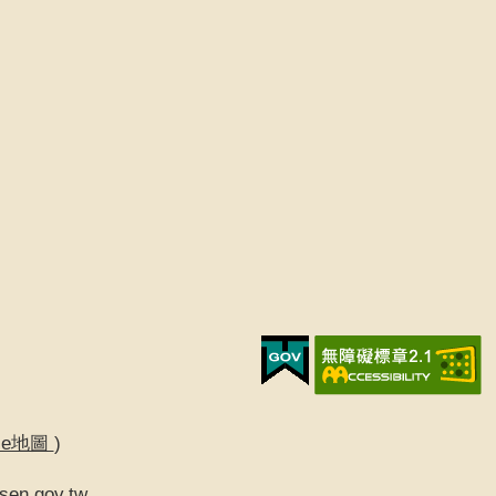
gle地圖
)
sen.gov.tw