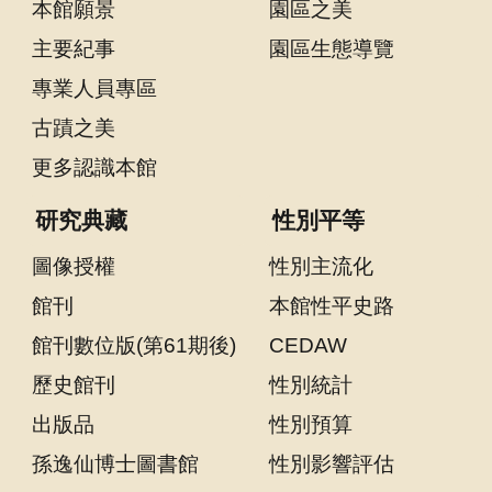
問
本館願景
園區之美
答
主要紀事
園區生態導覽
友
專業人員專區
善
古蹟之美
措
更多認識本館
施
服
研究典藏
性別平等
務
圖像授權
性別主流化
英
文
館刊
本館性平史路
版
館刊數位版(第61期後)
CEDAW
歷史館刊
性別統計
出版品
性別預算
孫逸仙博士圖書館
性別影響評估