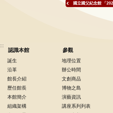
國立國父紀念館 「2
告
回
首
頁
網
:::
站
認識本館
參觀
導
覽
誕生
地理位置
沿革
辦公時間
意
見
館長介紹
文創商品
信
歷任館長
博物之島
箱
本館簡介
演藝資訊
常
組織架構
講座系列列表
見