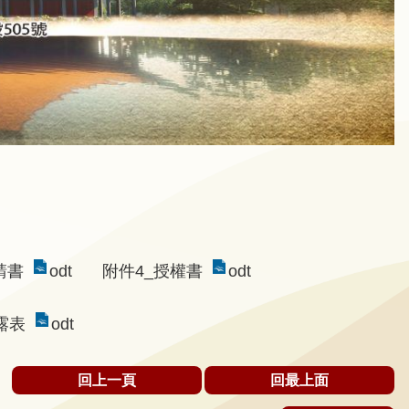
請書
odt
附件4_授權書
odt
露表
odt
回上一頁
回最上面