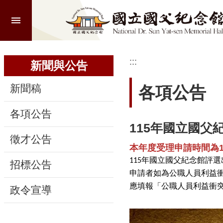
:::
跳到主要內容區塊
進
階
搜
尋
:::
:::
新聞與公告
新聞稿
各項公告
認
各項公告
識
115年國立國
本
徵才公告
館
本年度受理申請時間為1
115年國立國父紀念館評選出
招標公告
參
申請者如為公職人員利益
觀
應填報「公職人員利益衝突
政令宣導
活