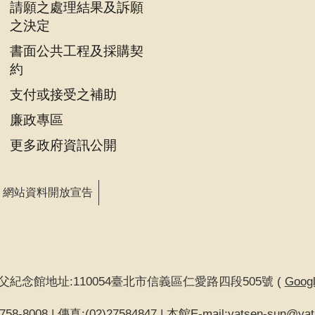
請願之處理結果及訴願
之決定
書面公共工程及採購契
約
支付或接受之補助
廉政專區
更多政府資訊公開
網站資料開放宣告
父紀念館地址:110054臺北市信義區仁愛路四段505號 (
Goo
58-8008 | 傳真:(02)27584847 | 本館E-mail:yatsen-sun@yat