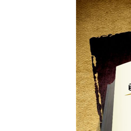
動
線
上
資
源
新
聞
與
公
告
便
民
服
務