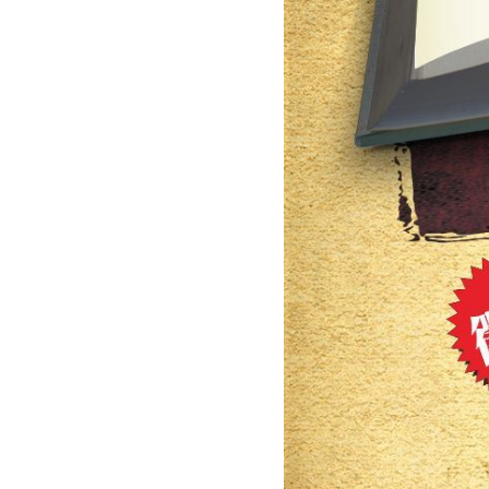
研
究
典
藏
性
別
平
等
政
府
資
訊
公
開