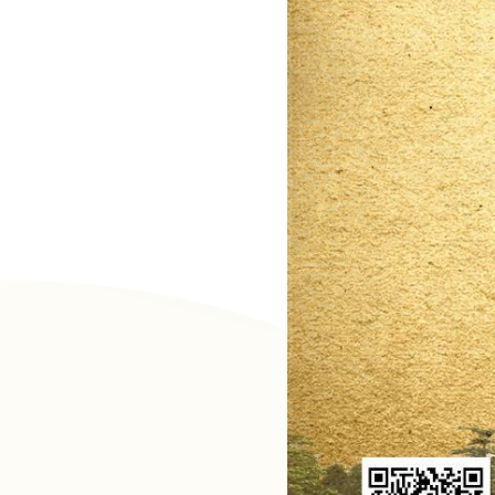
隱
私
權
宣
告
及
資
訊
安
全
政
策
著
作
權