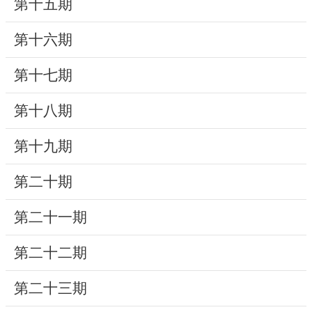
第十五期
研
第十六期
究
典
第十七期
藏
第十八期
性
別
第十九期
平
等
第二十期
第二十一期
政
府
第二十二期
資
訊
第二十三期
公
開