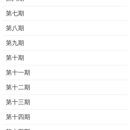
動
第七期
線
上
第八期
資
源
第九期
新
第十期
聞
第十一期
與
公
第十二期
告
第十三期
便
民
第十四期
服
務