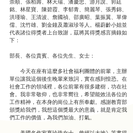
問
崇順、張柏壽、林天瑞、潘慶忠、游月說、郭廷
答
銘、林星寶、陳碧霞、李郁青、簡麗琴、張秀錦、
洪瑾瑜、王清波、詹國禎、邵廣昭、葉振翼、單偉
友
儒、沈竹雄、劉金鐘及蕭淑珍等人。楊蔚齡小姐並
善
代表諸位得獎者上台致謝，茲將其得獎感言摘錄如
措
下：
施
服
部長、各位貴賓、各位先生、女士：
務
今天在座有這麼多社會福利團體的前輩，主辦
英
單位讓我這個後生晚輩來致詞，實在感到惶恐。在
文
社會工作的領域裡，各位前輩有很多建樹，功在社
版
會。我非常敬仰，也非常嚮往，希望能效法各位的
工作精神，在本身的崗位上有所奉獻。感謝教育部
頒獎給我們，我想這個獎最大的意義，就是肯定我
們工作的價值，為我們加油、打氣。