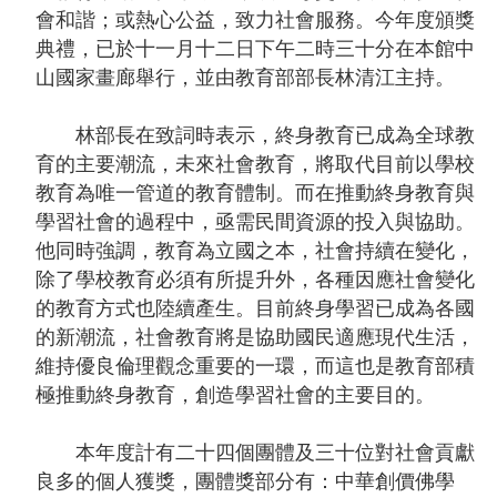
聲
會和諧；或熱心公益，致力社會服務。今年度頒獎
明
典禮，已於十一月十二日下午二時三十分在本館中
山國家畫廊舉行，並由教育部部長林清江主持。
雙
語
林部長在致詞時表示，終身教育已成為全球教
詞
育的主要潮流，未來社會教育，將取代目前以學校
彙
教育為唯一管道的教育體制。而在推動終身教育與
對
學習社會的過程中，亟需民間資源的投入與協助。
照
他同時強調，教育為立國之本，社會持續在變化，
表
除了學校教育必須有所提升外，各種因應社會變化
的教育方式也陸續產生。目前終身學習已成為各國
網
的新潮流，社會教育將是協助國民適應現代生活，
站
維持優良倫理觀念重要的一環，而這也是教育部積
資
極推動終身教育，創造學習社會的主要目的。
料
開
本年度計有二十四個團體及三十位對社會貢獻
放
良多的個人獲獎，團體獎部分有：中華創價佛學
宣