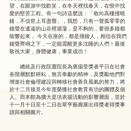
望，在眼淚中找歡笑，在冬天裡找春天，在恨中找
愛的堅苦工程。有一句詩這麼說：「敢向高樓撞曉
鐘，不信世上耳盡聾」，我想，只有一聲孤零零的
鐘聲在遙遠的山谷裡迴蕩，是不夠的，要很多鐘都
能響起來 。今天在座的，都是撞鐘人，相信在我們
鐘聲齊鳴之下，一定能震醒更多沈睡的人們！最後
敬祝大家，身體健康，事業成功！
總統及行政院蕭院長為褒揚受獎者平日在社會
各階層默默耕耘，無言奉獻的精神，及獎勵他們對
增進社會倫理建設與轉移社會善良風氣的努力，將
於十二月接見今年度榮獲社會教育有功的團體及個
人。而本館為擴大是項表揚活動的影響層面，並於
十一月十日至十二日在翠亨藝廊展出得獎者得獎事
蹟與相關圖片。