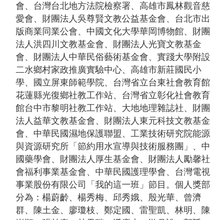
會、台灣台北地方法院檢察署、高雄市鳳林觀音慈
告
愛會、財團法人吳尊賢文教公益基金會、台北市出
版商業同業公會、中國文化大學華岡博物館、財團
回
法人洪四川文教基金會、財團法人光寶文教基金
首
會、財團法人中華民俗藝術基金會、實踐大學附設
頁
二水鄉村家政推廣實驗中心、高雄市新莊國民小
網
學、國立屏東師範學院、台灣省立台東社會教育館
站
花蓮縣光復鄉社教工作站、台灣省立彰化社會教育
導
館台中市黎明社教工作站、大地地理雜誌社、財團
覽
法人益華文教基金會、財團法人東元科技文教基金
會、中華民國濕地保護聯盟、工業技術研究院能源
意
與資源研究所「節約用水宣導與技術服務團」、中
見
國藥學會、財團法人厚生基金會、財團法人勵馨社
信
會福利事業基金會、中華民國護理學會、台灣電視
箱
事業股份有限公司「我的這一班」節目。個人獎部
常
分為：楊蔚齡、楊秀梅、邱秀娥、殷光華、曾濟
見
群、陳土金、廖瓊枝、鄭定國、雷聖凱、林明、陳