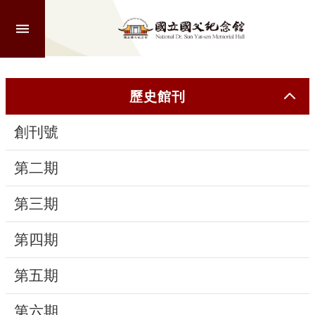
跳到主要內容區塊
進
階
搜
尋
歷史館刊
創刊號
認
識
第二期
本
館
第三期
第四期
參
觀
第五期
活
第六期