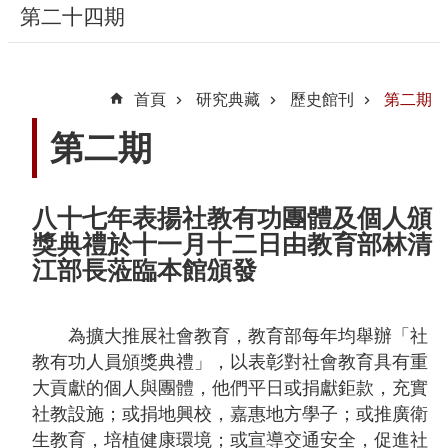
第二十四期
隱
私
首頁
研究典藏
歷史館刊
第二期
權
宣
第二期
告
及
資
八十七年表揚社教有功團體及個人頒
訊
獎典禮於十一月十二日由教育部林清
安
江部長蒞臨本館頒發
全
政
為擴大推展社會教育，教育部每年均舉辦「社
策
教有功人員頒獎典禮」，以表彰對社會教育具有重
著
大貢獻的個人與團體，他們平日或捐獻鉅款，充實
作
社教設施；或捐地興校，嘉惠地方學子；或推廣衛
權
生教育，培植健康環境；或宣導交通安全，促進社