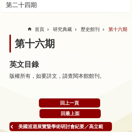
第二十四期
隱
私
首頁
研究典藏
歷史館刊
第十六期
權
宣
第十六期
告
及
資
英文目錄
訊
版權所有，如要詳文，請查閱本館館刊。
安
全
政
策
回上一頁
著
回最上面
作
美國巡迴展覽暨學術研討會紀要／高立範
權