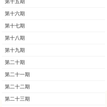
第十五期
研
第十六期
究
典
第十七期
藏
第十八期
性
別
第十九期
平
等
第二十期
第二十一期
政
府
第二十二期
資
訊
第二十三期
公
開