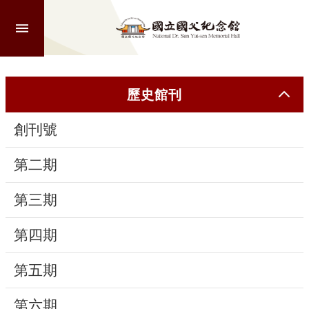
跳到主要內容區塊
進
階
搜
尋
歷史館刊
創刊號
認
識
第二期
本
館
第三期
第四期
參
觀
第五期
活
第六期