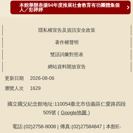
聲
本館舉辦表揚94年度推展社會教育有功團體集個
人／彭婷婷
明
雙
隱私權宣告及資訊安全政策
語
詞
著作權聲明
彙
雙語詞彙對照表
對
照
網站資料開放宣告
表
更新日期
2026-08-06
網
瀏覽人次
1629
站
資
國立國父紀念館地址:110054臺北市信義區仁愛路四段
料
505號 (
Google地圖
)
開
放
電話:(02)2758-8008 | 傳真:(02)27584847 | 本館E-
宣