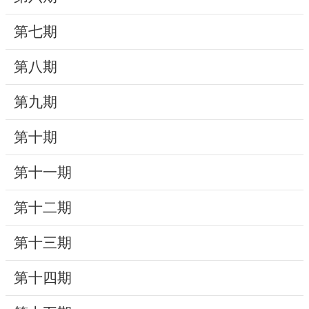
動
第七期
線
上
第八期
資
源
第九期
新
第十期
聞
第十一期
與
公
第十二期
告
第十三期
便
民
第十四期
服
務