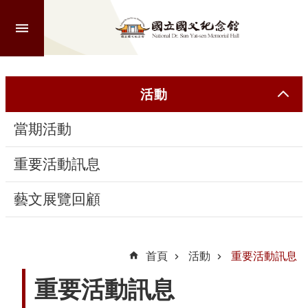
跳到主要內容區塊
進
階
搜
尋
活動
當期活動
認
識
重要活動訊息
本
館
藝文展覽回顧
參
觀
首頁
活動
重要活動訊息
重要活動訊息
活