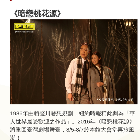
動
《暗戀桃花源》
線
上
資
源
新
聞
與
公
告
便
1986年由賴聲川發想規劃，紐約時報稱此劇為「華
民
人世界最受歡迎之作品」。2016年《暗戀桃花源》
服
將重回臺灣劇場舞臺，8/5-8/7於本館大會堂再掀風
務
潮！