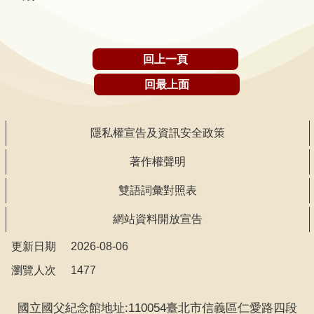
研
究
回上一頁
典
回最上面
藏
性
隱私權宣告及資訊安全政策
別
平
著作權聲明
等
雙語詞彙對照表
網站資料開放宣告
政
府
更新日期
2026-08-06
資
瀏覽人次
1477
訊
公
國立國父紀念館地址:110054臺北市信義區仁愛路四段
開