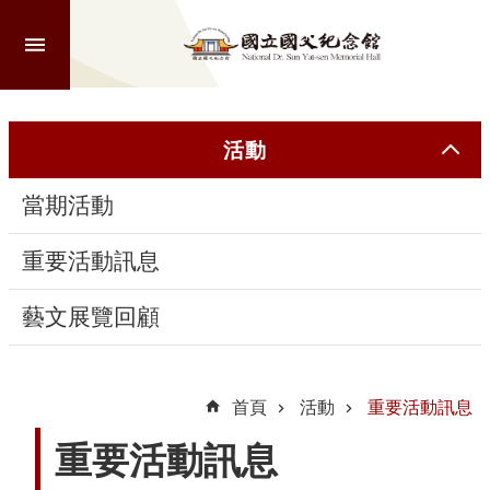
跳到主要內容區塊
進
階
搜
尋
活動
當期活動
認
識
重要活動訊息
本
館
藝文展覽回顧
參
觀
首頁
活動
重要活動訊息
重要活動訊息
活