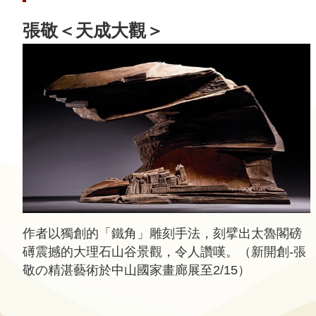
動
張敬＜天成大觀＞
線
上
資
源
新
聞
與
公
告
作者以獨創的「鐵角」雕刻手法，刻擘出太魯閣磅
礡震撼的大理石山谷景觀，令人讚嘆。（新開創-張
便
敬の精湛藝術於中山國家畫廊展至2/15）
民
服
務