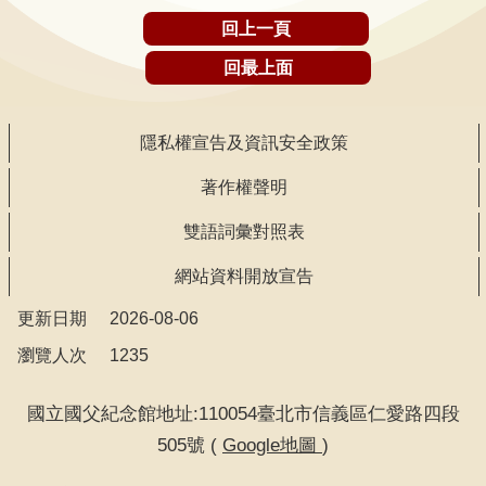
回上一頁
研
回最上面
究
典
藏
隱私權宣告及資訊安全政策
著作權聲明
性
別
雙語詞彙對照表
平
網站資料開放宣告
等
更新日期
2026-08-06
政
瀏覽人次
1235
府
資
國立國父紀念館地址:110054臺北市信義區仁愛路四段
訊
505號 (
Google地圖
)
公
開