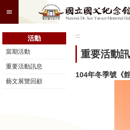
:::
跳到主要內容區塊
進
階
搜
尋
:::
:::
活動
當期活動
重要活動訊
認
重要活動訊息
識
104年冬季號《
本
藝文展覽回顧
館
參
觀
活