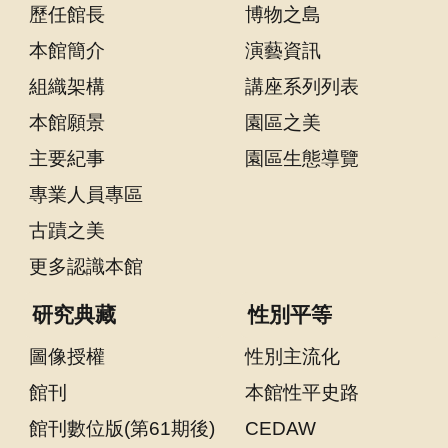
歷任館長
博物之島
本館簡介
演藝資訊
隱
私
組織架構
講座系列列表
權
本館願景
園區之美
宣
主要紀事
園區生態導覽
告
及
專業人員專區
資
古蹟之美
訊
安
更多認識本館
全
研究典藏
性別平等
政
策
圖像授權
性別主流化
著
館刊
本館性平史路
作
館刊數位版(第61期後)
CEDAW
權