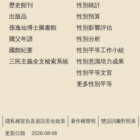
聲
歷史館刊
性別統計
明
出版品
性別預算
雙
孫逸仙博士圖書館
性別影響評估
語
國父年譜
性別分析
詞
國館紀要
性別平等工作小組
彙
對
三民主義全文檢索系統
性別意識培力成果
照
性別平等文宣
表
更多性別平等
網
站
資
料
開
隱私權宣告及資訊安全政策
著作權聲明
雙語詞彙對照表
放
更新日期
2026-08-06
宣