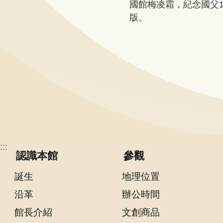
國館梅凌霜，紀念國父
版。
研
究
典
藏
性
別
平
等
:::
認識本館
參觀
政
府
誕生
地理位置
資
沿革
辦公時間
訊
公
館長介紹
文創商品
開