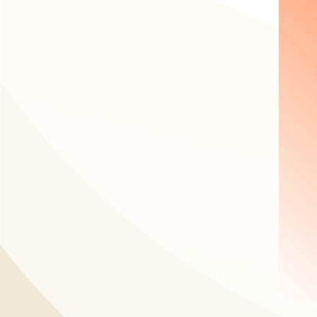
動
線
上
資
源
新
聞
與
公
告
便
民
服
務