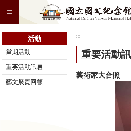
:::
跳到主要內容區塊
進
階
搜
尋
:::
:::
活動
當期活動
重要活動訊
認
重要活動訊息
識
藝術家大合照
本
藝文展覽回顧
館
參
觀
活