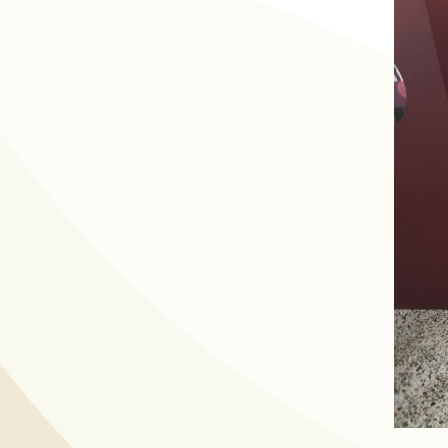
動
線
上
資
源
新
聞
與
公
告
便
民
服
務