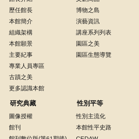
歷任館長
博物之島
隱
本館簡介
演藝資訊
私
組織架構
講座系列列表
權
宣
本館願景
園區之美
告
主要紀事
園區生態導覽
及
資
專業人員專區
訊
古蹟之美
安
更多認識本館
全
政
研究典藏
性別平等
策
圖像授權
性別主流化
著
作
館刊
本館性平史路
權
館刊數位版(第61期後)
CEDAW