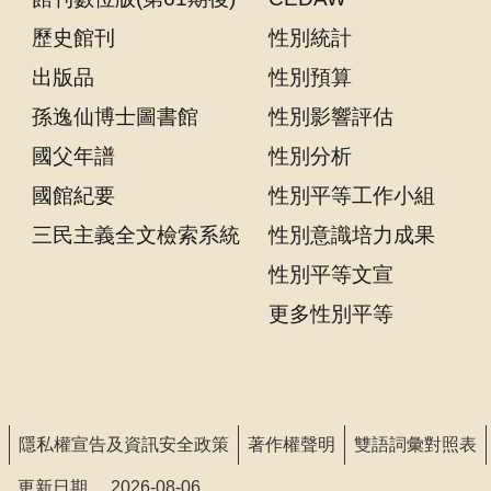
聲
歷史館刊
性別統計
明
出版品
性別預算
雙
孫逸仙博士圖書館
性別影響評估
語
詞
國父年譜
性別分析
彙
國館紀要
性別平等工作小組
對
照
三民主義全文檢索系統
性別意識培力成果
表
性別平等文宣
網
更多性別平等
站
資
料
開
隱私權宣告及資訊安全政策
著作權聲明
雙語詞彙對照表
放
宣
更新日期
2026-08-06