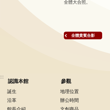
全體大合照。
研
究
典
藏
全體貴賓合影
性
別
平
等
:::
政
認識本館
參觀
府
資
誕生
地理位置
訊
沿革
辦公時間
公
館長介紹
文創商品
開