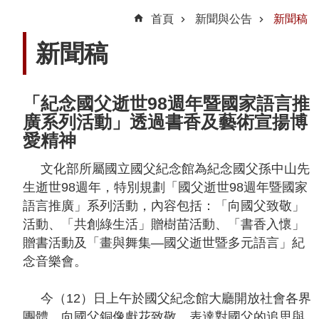
動
首頁
新聞與公告
新聞稿
線
新聞稿
上
資
源
「紀念國父逝世98週年暨國家語言推
廣系列活動」透過書香及藝術宣揚博
愛精神
新
聞
文化部所屬國立國父紀念館為紀念國父孫中山先
與
生逝世98週年，特別規劃「國父逝世98週年暨國家
公
語言推廣」系列活動，內容包括：「向國父致敬」
告
活動、「共創綠生活」贈樹苗活動、「書香入懷」
贈書活動及「畫與舞集—國父逝世暨多元語言」紀
便
念音樂會。
民
服
今（12）日上午於國父紀念館大廳開放社會各界
務
團體，向國父銅像獻花致敬，表達對國父的追思與