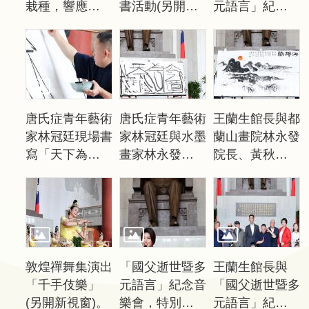
栽種，響應「共
書活動(另開新
元語言」紀念音
告
創綠生活」贈樹
視窗)。
樂會(另開新視
苗活動(另開新
窗)。
回
視窗)。
首
頁
網
唐氏症青年藝術
唐氏症青年藝術
王蘭生館長與都
站
家林冠廷現場書
家林冠廷與水墨
蘭山畫院林永發
導
寫「天下為公之
畫家林永發教
院長、黃秋香、
覽
道」(另開新視
授，父子聯合揮
李國陽副院長合
窗)。
毫創作(另開新
影(另開新視
意
視窗)。
窗)。
見
信
箱
敦煌禪舞集演出
「國父逝世暨多
王蘭生館長與
常
「千手伎樂」
元語言」紀念音
「國父逝世暨多
見
(另開新視窗)。
樂會，特別邀請
元語言」紀念音