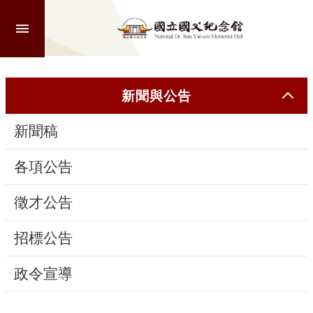
跳到主要內容區塊
進
階
搜
尋
新聞與公告
新聞稿
認
識
各項公告
本
館
徵才公告
招標公告
參
觀
政令宣導
活