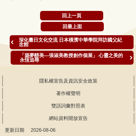
問
歌仔戲小生演員
樂會表演團體及
答
與女歌手陳禹安
出席貴賓共同合
回上一頁
演唱〈歡歡喜喜
影(另開新視
友
回最上面
喜滿門〉、〈不
窗)。
善
顧妻兒夢虛華和
措
深化臺日文化交流 日本橫濱中華學院拜訪國父紀
情比金堅盪鞦
念館
施
韆〉、〈青蚵仔
服
「築夢醇美—張淑美教授創作個展」 心靈之美的
永恆追尋
嫂〉等三首膾炙
務
人口的臺語精選
英
歌曲(另開新視
隱私權宣告及資訊安全政策
文
窗)。
版
著作權聲明
雙語詞彙對照表
網站資料開放宣告
更新日期
2026-08-06