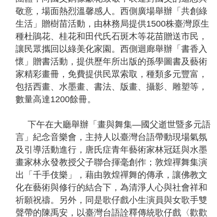
敬意，場面熱烈溫馨感人。西側廣場舉辦「共創綠
研
生活」贈樹苗活動，由林務局提供1500株臺灣原生
究
種杜鵑花、桂花和田代氏石斑木等花苗贈送市民，
典
讓民眾攜回以綠美化家園。西側迴廊舉辦「書香入
藏
懷」贈書活動，提供歷年所出版的孫學圖書及藝術
家精彩畫冊，免費提供民眾索取，種類多元豐富，
包括西畫、水墨畫、書法、版畫、攝影、雕塑等，
性
數量高達1200餘冊。
別
平
下午在大廳舉辦「畫與舞集—國父逝世暨多元語
等
言」紀念音樂會，主持人以臺灣台語帶動現場氣氛
及引導活動進行，唐氏症青年藝術家林冠廷與水墨
政
畫家林永發教授父子聯合揮毫創作；敦煌禪舞集演
府
出「千手伎樂」，藉由敦煌禪舞的傳承，讓佛教文
資
化在藝術與修行的結合下，為清淨人心與社會祥和
訊
祈願祝禱。另外，同是歌仔戲小生演員與女歌手雙
公
聲帶的陳禹安，以臺灣台語詮釋傳統歌仔戲〈歡歡
開