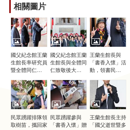
聲
相關圖片
明
雙
語
詞
彙
對
國父紀念館王蘭
國父紀念館王蘭
王蘭生館長與
照
生館長率研究員
生館長與全體同
「書香入懷」活
表
暨全體同仁向國
仁致敬後大合影
動，領書民眾合
父銅像獻花致敬
(另開新視窗)。
影(另開新視
網
(另開新視窗)。
窗)。
站
資
料
開
民眾踴躍排隊領
民眾踴躍參與
王蘭生館長主持
放
取樹苗，攜回家
「書香入懷」贈
「國父逝世暨多
宣