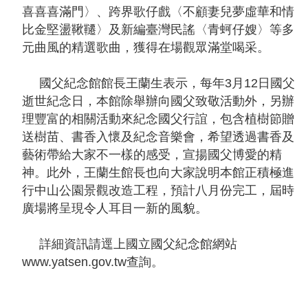
喜喜喜滿門〉、跨界歌仔戲〈不顧妻兒夢虛華和情
比金堅盪鞦韆〉及新編臺灣民謠〈青蚵仔嫂〉等多
隱
元曲風的精選歌曲，獲得在場觀眾滿堂喝采。
私
權
國父紀念館館長王蘭生表示，每年3月12日國父
宣
逝世紀念日，本館除舉辦向國父致敬活動外，另辦
告
理豐富的相關活動來紀念國父行誼，包含植樹節贈
及
送樹苗、書香入懷及紀念音樂會，希望透過書香及
資
藝術帶給大家不一樣的感受，宣揚國父博愛的精
訊
神。此外，王蘭生館長也向大家說明本館正積極進
安
行中山公園景觀改造工程，預計八月份完工，屆時
全
廣場將呈現令人耳目一新的風貌。
政
策
詳細資訊請逕上國立國父紀念館網站
www.yatsen.gov.tw查詢。
著
作
權