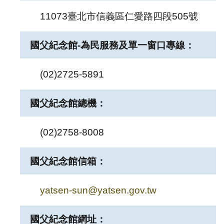
11073臺北市信義區仁愛路四段505號
研
究
國父紀念館-為民服務及單一窗口專線：
典
藏
(02)2725-5891
性
國父紀念館總機：
別
平
等
(02)2758-8008
政
國父紀念館信箱：
府
資
yatsen-sun@yatsen.gov.tw
訊
公
國父紀念館網址：
開