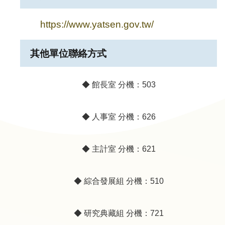
https://www.yatsen.gov.tw/
隱
私
其他單位聯絡方式
權
宣
告
◆ 館長室 分機：503
及
資
◆ 人事室 分機：626
訊
安
全
◆ 主計室 分機：621
政
策
◆ 綜合發展組 分機：510
著
作
◆ 研究典藏組 分機：721
權