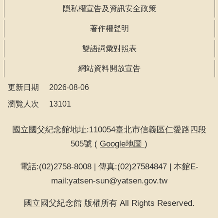
告
隱私權宣告及資訊安全政策
著作權聲明
回
首
雙語詞彙對照表
頁
網站資料開放宣告
網
更新日期
2026-08-06
站
導
瀏覽人次
13101
覽
國立國父紀念館地址:110054臺北市信義區仁愛路四段
意
505號 (
Google地圖
)
見
信
電話:(02)2758-8008 | 傳真:(02)27584847 | 本館E-
箱
mail:yatsen-sun@yatsen.gov.tw
常
國立國父紀念館 版權所有 All Rights Reserved.
見