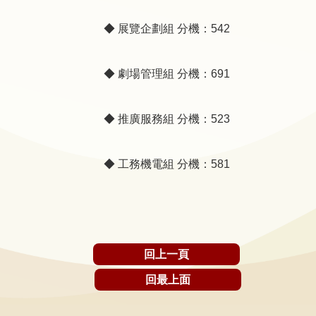
聲
明
◆ 展覽企劃組 分機：542
雙
◆ 劇場管理組 分機：691
語
詞
彙
◆ 推廣服務組 分機：523
對
照
◆ 工務機電組 分機：581
表
網
站
資
料
回上一頁
開
回最上面
放
宣