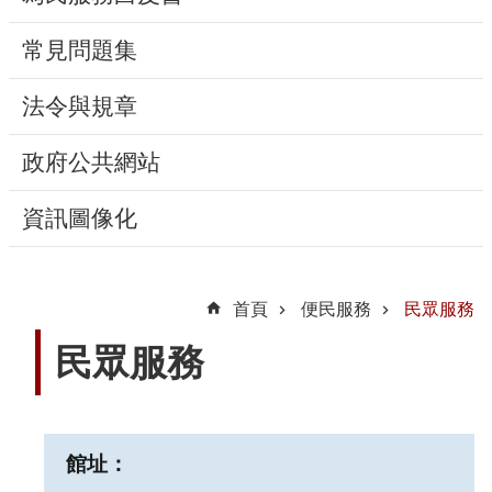
動
常見問題集
線
上
法令與規章
資
源
政府公共網站
新
資訊圖像化
聞
與
公
首頁
便民服務
民眾服務
告
民眾服務
便
民
服
館址：
務