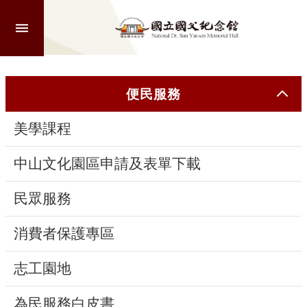
跳到主要內容區塊
進
階
搜
尋
便民服務
美學課程
認
識
中山文化園區申請及表單下載
本
館
民眾服務
消費者保護專區
參
觀
志工園地
活
為民服務白皮書