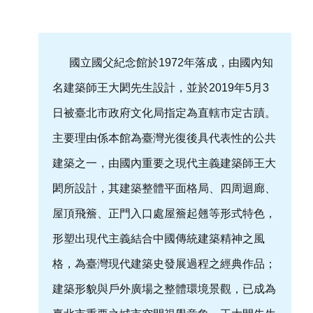
研
究
國立國父紀念館於1972年落成，由國內知
典
藏
名建築師王大閎先生設計，並於2019年5月3
日被臺北市政府文化局指定為直轄市定古蹟。
性
主要理由係本館為臺灣光復後具代表性的公共
別
平
建築之一，由國內重要之現代主義建築師王大
等
閎所設計，其建築整體平面格局、四周迴廊、
屋頂飛簷、正門入口處屋簷起翹等形式特色，
政
府
形塑出現代主義結合中國傳統建築精神之風
資
格，為臺灣現代建築史發展過程之經典作品；
訊
建築形貌與戶外廣場之整體環境景觀，已成為
公
開