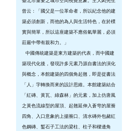
臺北市重要之城市空間視覺意象。王大閎先生
曾云：「國父是一位革命者，所以紀念他的建
隱
築必須創新，而他的為人與生活特色，在於樸
私
權
實與簡單，所以這座建築不應俗氣華麗，必須
宣
莊嚴中帶有親和力。」
告
中國傳統建築是東方建築的代表，而中國建
及
資
築現代化後，發現許多元素乃源自書法的演化
訊
與概念，本館建築的四個角起翹，即是從書法
安
全
「人」字轉換而來的設計思維。本館建築結合
政
「紅磚、黃瓦、綠森林」的元素，加上仿唐風
策
之黃色流線型的屋頂、起翹延伸入蒼穹的屋簷
著
四角、入口意象的上揚簷口、清水磚外包赭紅
作
權
色鋼磚、鏨石子工法的梁柱、柱子和樑邊角