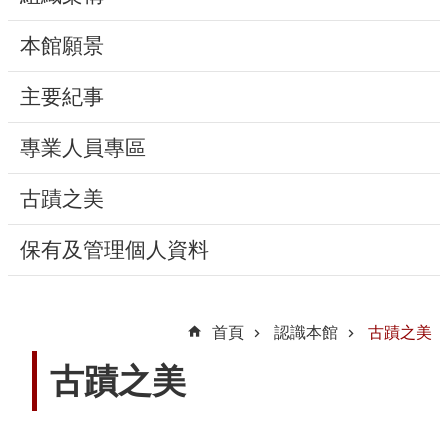
動
本館願景
線
上
主要紀事
資
源
專業人員專區
新
古蹟之美
聞
保有及管理個人資料
與
公
告
首頁
認識本館
古蹟之美
便
古蹟之美
民
服
務