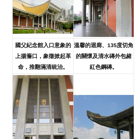
國父紀念館入口意象的
溫馨的迴廊、135度切角
上揚簷口，象徵掀起革
的關懷及清水磚外包赭
命，推翻滿清統治。
紅色鋼磚。