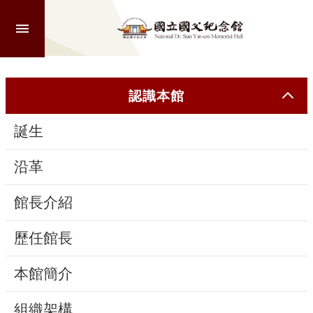
跳到主要內容區塊
進
階
搜
尋
認識本館
誕生
認
識
沿革
本
館
館長介紹
歷任館長
參
觀
本館簡介
活
組織架構