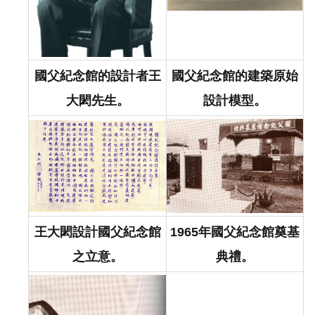
告
回
首
國父紀念館的設計者王
國父紀念館的建築原始
頁
大閎先生。
設計模型。
網
站
導
覽
意
見
王大閎設計國父紀念館
1965年國父紀念館奠基
信
箱
之立意。
典禮。
常
見