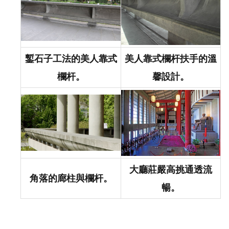
鏨石子工法的美人靠式
美人靠式欄杆扶手的溫
欄杆。
馨設計。
大廳莊嚴高挑通透流
角落的廊柱與欄杆。
暢。