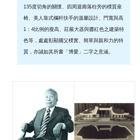
聲
135度切角的關懷、四周迴廊落柱旁的樸質座
明
椅、美人靠式欄杆扶手的溫馨設計、門寬與高
雙
1：4比例的瘦高、莊嚴大器與醬紅色之建築特
語
色等，處處彰顯國父樸實、簡單與親和力的特
詞
彙
質，亦誠如其所書「博愛」二字之意涵。
對
照
表
網
站
資
料
開
放
宣