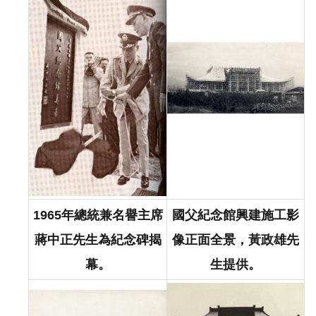
問
答
友
善
措
施
服
務
英
文
版
1965年總統兼名譽主席
國父紀念館興建施工影
蔣中正先生為紀念碑揭
像正面全景，黃政雄先
幕。
生提供。