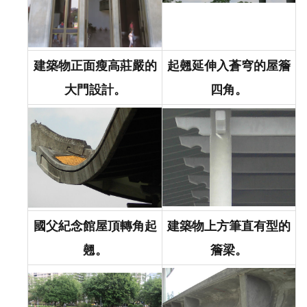
建築物正面瘦高莊嚴的
起翹延伸入蒼穹的屋簷
大門設計。
四角。
國父紀念館屋頂轉角起
建築物上方筆直有型的
翹。
簷梁。