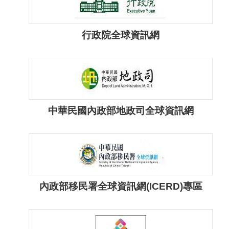
隱
行政院全球資訊網
私
權
宣
告
及
資
中華民國內政部地政司全球資訊網
訊
安
全
政
策
內政部移民署全球資訊網(ICERD)專區
著
作
權