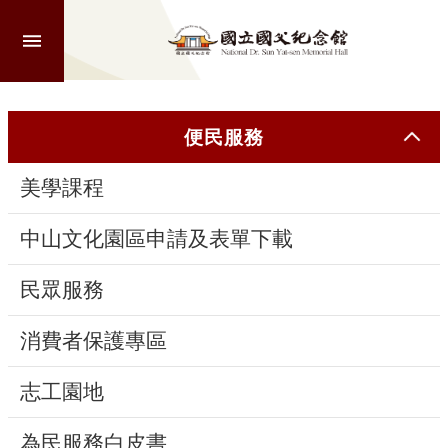
跳到主要內容區塊
進
階
搜
尋
便民服務
美學課程
認
識
中山文化園區申請及表單下載
本
館
民眾服務
消費者保護專區
參
觀
志工園地
活
為民服務白皮書