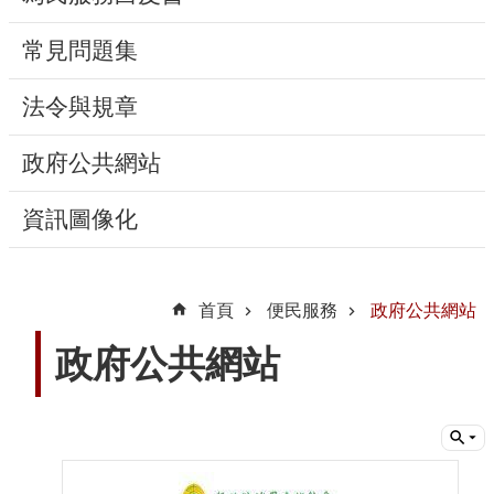
動
常見問題集
線
上
法令與規章
資
源
政府公共網站
新
資訊圖像化
聞
與
公
首頁
便民服務
政府公共網站
告
政府公共網站
便
民
服
務