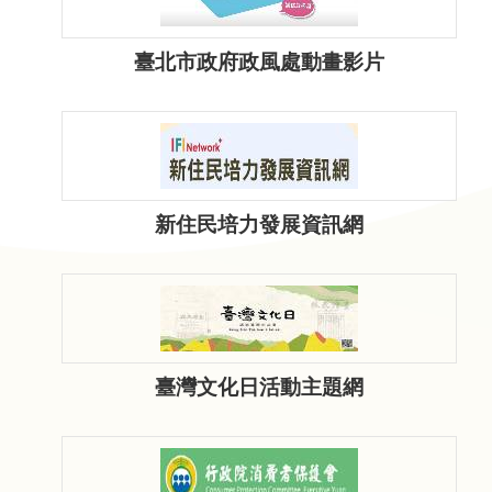
問
答
臺北市政府政風處動畫影片
友
善
措
施
服
新住民培力發展資訊網
務
英
文
版
臺灣文化日活動主題網