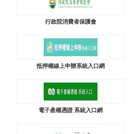
研
究
行政院消費者保護會
典
藏
性
別
抵押權線上申辦系統入口網
平
等
政
府
資
電子產權憑證 系統入口網
訊
公
開