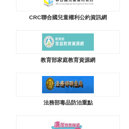
告
CRC聯合國兒童權利公約資訊網
回
首
頁
網
站
教育部家庭教育資源網
導
覽
意
見
信
法務部毒品防治重點
箱
常
見