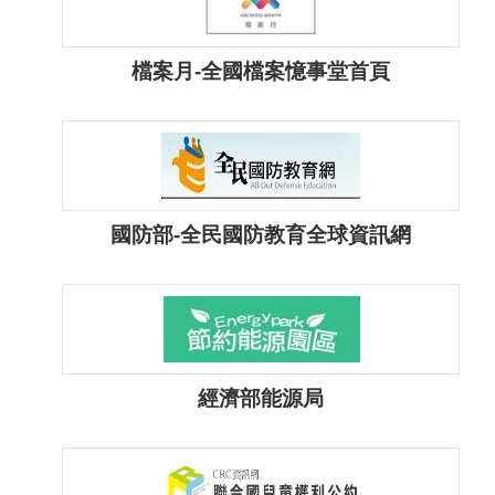
聲
明
檔案月-全國檔案憶事堂首頁
雙
語
詞
彙
對
國防部-全民國防教育全球資訊網
照
表
網
站
資
料
經濟部能源局
開
放
宣