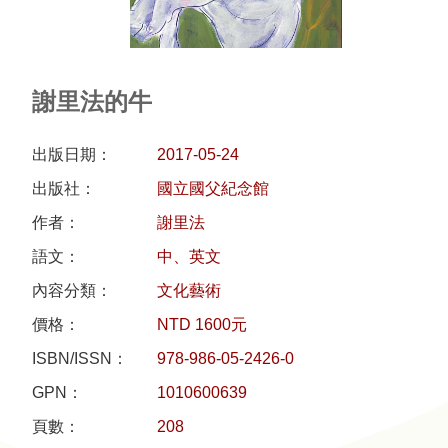
研
究
典
謝里法的牛
藏
出版日期：
2017-05-24
性
出版社：
國立國父紀念館
別
作者：
謝里法
平
等
語文：
中、英文
內容分類：
文化藝術
政
價格：
NTD 1600元
府
ISBN/ISSN：
978-986-05-2426-0
資
訊
GPN：
1010600639
公
頁數：
208
開