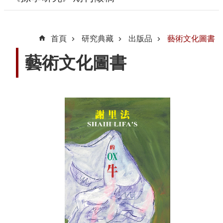
動
線
首頁
研究典藏
出版品
藝術文化圖書
上
資
藝術文化圖書
源
新
聞
與
公
告
便
民
服
務