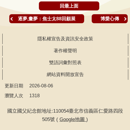
聲
回最上面
明
逐夢,畫夢：焦士太88回顧展
博愛心傳
雙
語
詞
隱私權宣告及資訊安全政策
彙
著作權聲明
對
照
雙語詞彙對照表
表
網站資料開放宣告
網
更新日期
2026-08-06
站
瀏覽人次
1318
資
料
國立國父紀念館地址:110054臺北市信義區仁愛路四段
開
放
505號 (
Google地圖
)
宣