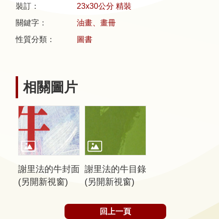
裝訂：
23x30公分 精裝
關鍵字：
油畫、畫冊
隱
私
性質分類：
圖書
權
宣
告
相關圖片
及
資
訊
安
全
政
策
謝里法的牛封面
謝里法的牛目錄
(另開新視窗)
(另開新視窗)
著
作
回上一頁
權