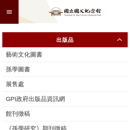
跳到主要內容區塊
進
階
搜
尋
出版品
藝術文化圖書
認
識
孫學圖書
本
館
展售處
GPI政府出版品資訊網
參
觀
館刊徵稿
活
《孫學研究》期刊徵稿