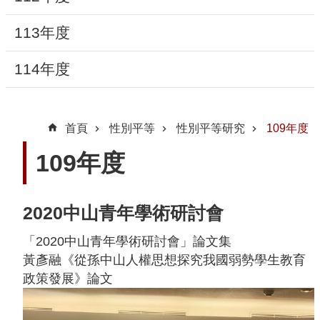
動
113年度
線
上
114年度
資
源
首頁
性別平等
性別平等研究
109年度
新
109年度
聞
與
公
2020中山青年學術研討會
告
「2020中山青年學術研討會」論文集
便
黃彥融《從孫中山人權思想探究我國弱勢學生教育
民
政策發展》論文
服
務