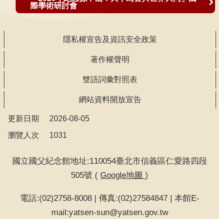
際學術研討會
隱
私
隱私權宣告及資訊安全政策
權
著作權聲明
宣
告
雙語詞彙對照表
及
網站資料開放宣告
資
訊
更新日期
2026-08-05
安
瀏覽人次
1031
全
政
國立國父紀念館地址:110054臺北市信義區仁愛路四段
策
505號 (
Google地圖
)
著
電話:(02)2758-8008 | 傳真:(02)27584847 | 本館E-
作
mail:yatsen-sun@yatsen.gov.tw
權