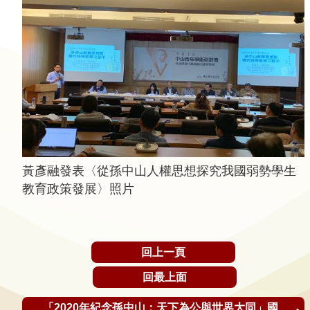
研
究
典
藏
性
別
平
黃彥融發表〈從孫中山人權思想探究我國弱勢學生
等
教育政策發展〉照片
政
府
回上一頁
資
訊
回最上面
公
開
「2020年紀念孫中山：天下為公與世界大同」國