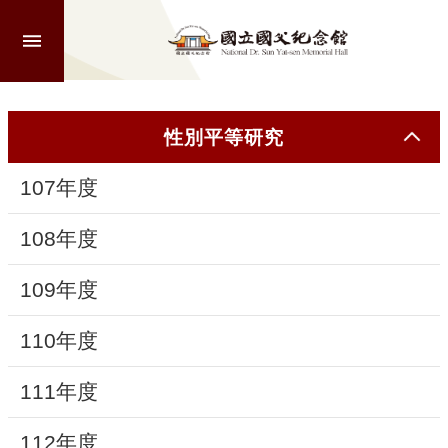
跳到主要內容區塊
進
階
搜
尋
性別平等研究
107年度
認
識
108年度
本
館
109年度
110年度
參
觀
111年度
活
112年度