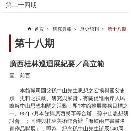
第二十四期
隱
私
首頁
研究典藏
歷史館刊
第十八期
權
宣
第十八期
告
及
資
廣西桂林巡迴展紀要／高立範
訊
壹、前言
安
全
本館職司國父孫中山先生思想之宏揚與國父史
政
蹟、史料之搜藏、研究與展覽，有關促進兩岸人民
策
瞭解中山思想相關之活動，即?本館推展業務目標之
著
一。95年7月本館與廣西民革等合辦「孫中山思想研
作
討會」；同時與桂林美術館合辦「海峽兩岸書畫名
權
家作品聯展」，即為「紀念孫中山先生誕辰140周