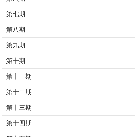
動
第七期
線
上
第八期
資
源
第九期
新
第十期
聞
第十一期
與
公
第十二期
告
第十三期
便
民
第十四期
服
務