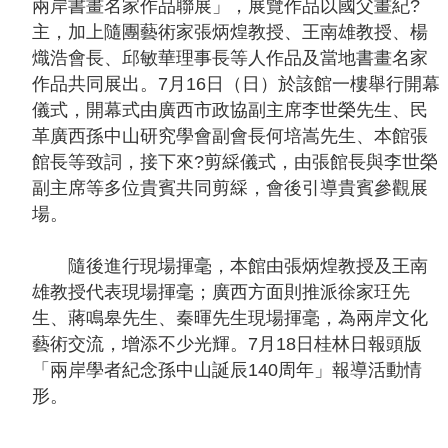
問
兩岸書畫名家作品聯展」，展覽作品以國父畫紀?
答
主，加上隨團藝術家張炳煌教授、王南雄教授、楊
熾浩會長、邱敏華理事長等人作品及當地書畫名家
友
作品共同展出。7月16日（日）於該館一樓舉行開幕
善
儀式，開幕式由廣西市政協副主席李世榮先生、民
措
革廣西孫中山研究學會副會長何培嵩先生、本館張
施
館長等致詞，接下來?剪綵儀式，由張館長與李世榮
服
副主席等多位貴賓共同剪綵，會後引導貴賓參觀展
務
場。
英
隨後進行現場揮毫，本館由張炳煌教授及王南
文
雄教授代表現場揮毫；廣西方面則推派徐家玨先
版
生、蔣鳴皋先生、秦暉先生現場揮毫，為兩岸文化
藝術交流，增添不少光輝。7月18日桂林日報頭版
「兩岸學者紀念孫中山誕辰140周年」報導活動情
形。