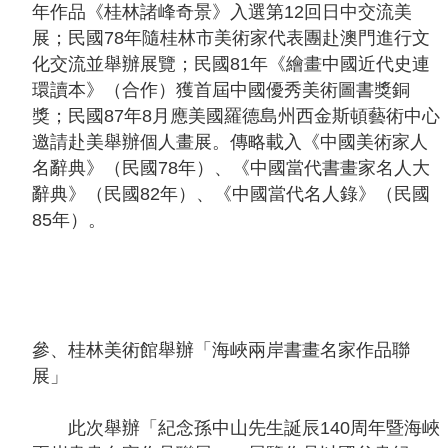
年作品《桂林諸峰奇景》入選第12回日中交流美
告
展；民國78年隨桂林市美術家代表團赴澳門進行文
化交流並舉辦展覽；民國81年《繪畫中國近代史連
回
環讀本》（合作）獲首屆中國優秀美術圖書獎銅
首
獎；民國87年8月應美國羅德島州西金斯頓藝術中心
頁
邀請赴美舉辦個人畫展。傳略載入《中國美術家人
網
名辭典》（民國78年）、《中國當代書畫家名人大
站
辭典》（民國82年）、《中國當代名人錄》（民國
導
85年）。
覽
意
見
信
參、桂林美術館舉辦「海峽兩岸書畫名家作品聯
箱
展」
常
見
此次舉辦「紀念孫中山先生誕辰140周年暨海峽