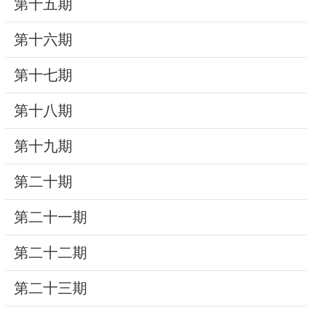
第十五期
研
第十六期
究
典
第十七期
藏
第十八期
性
別
第十九期
平
等
第二十期
第二十一期
政
府
第二十二期
資
訊
第二十三期
公
開