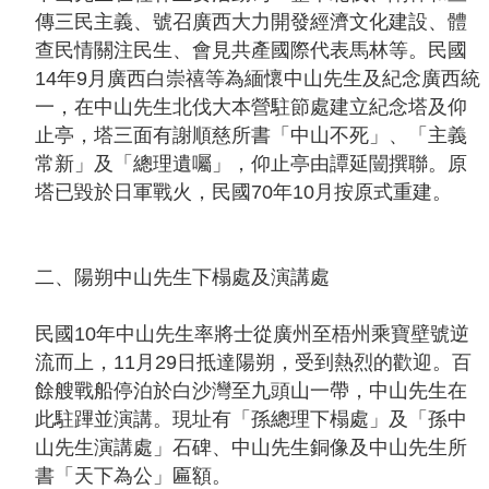
傳三民主義、號召廣西大力開發經濟文化建設、體
查民情關注民生、會見共產國際代表馬林等。民國
14年9月廣西白崇禧等為緬懷中山先生及紀念廣西統
一，在中山先生北伐大本營駐節處建立紀念塔及仰
止亭，塔三面有謝順慈所書「中山不死」、「主義
常新」及「總理遺囑」，仰止亭由譚延闓撰聯。原
塔已毀於日軍戰火，民國70年10月按原式重建。
二、陽朔中山先生下榻處及演講處
民國10年中山先生率將士從廣州至梧州乘寶壁號逆
流而上，11月29日抵達陽朔，受到熱烈的歡迎。百
餘艘戰船停泊於白沙灣至九頭山一帶，中山先生在
此駐蹕並演講。現址有「孫總理下榻處」及「孫中
山先生演講處」石碑、中山先生銅像及中山先生所
書「天下為公」匾額。