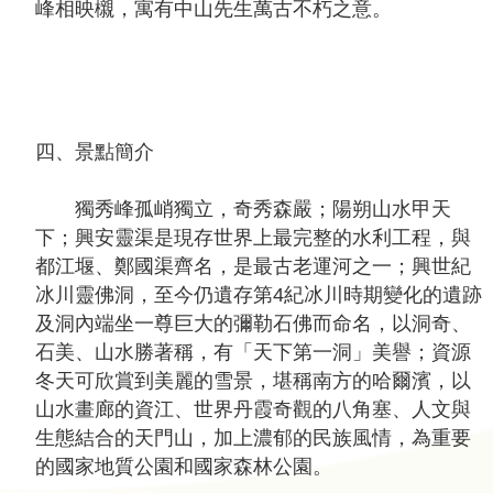
峰相映櫬，寓有中山先生萬古不朽之意。
四、景點簡介
獨秀峰孤峭獨立，奇秀森嚴；陽朔山水甲天
下；興安靈渠是現存世界上最完整的水利工程，與
都江堰、鄭國渠齊名，是最古老運河之一；興世紀
冰川靈佛洞，至今仍遺存第4紀冰川時期變化的遺跡
及洞內端坐一尊巨大的彌勒石佛而命名，以洞奇、
石美、山水勝著稱，有「天下第一洞」美譽；資源
冬天可欣賞到美麗的雪景，堪稱南方的哈爾濱，以
山水畫廊的資江、世界丹霞奇觀的八角塞、人文與
生態結合的天門山，加上濃郁的民族風情，為重要
的國家地質公園和國家森林公園。