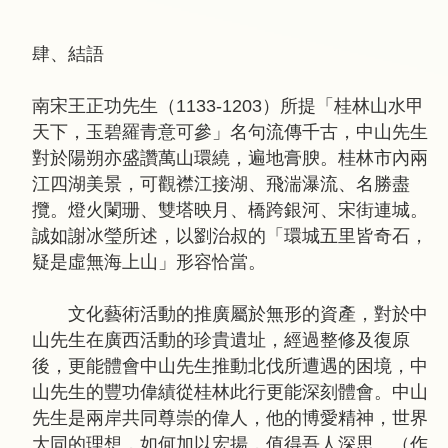
肆、結語
南宋王正功先生（1133-1203）所提「桂林山水甲
天下，玉碧羅青意可參」名句流傳千古，中山先生
對於陽朔亦盛讚萬山環繞，遍地膏腴。桂林市內兩
江四湖美景，可觀襟江接湖、飛湍瀑流、名勝盡
攬。燈火闌珊、雙塔映月、橋跨銀河、宋街連城。
誠如謝冰瑩所述，以劉治叔的「環城五里皆奇石，
疑是虛無海上山」形容恰當。
文化藝術活動的推廣屬於無形的資產，對於中
山先生在廣西活動的珍貴遺址，經過整修及復原
後，更能體會中山先生推動北伐所遭遇的困境，中
山先生的豐功偉績從桂林此行更能深刻體會。中山
先生是兩岸共同尊崇的偉人，他的博愛精神，世界
大同的理想，如何加以宏揚，值得吾人深思。（作