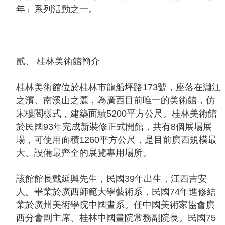
聲
年」系列活動之一。
明
雙
語
貳、 桂林美術館簡介
詞
彙
桂林美術館位於桂林市龍船坪路173號，座落在灕江
對
之濱、南溪山之麓，為廣西目前唯一的美術館，仿
照
宋樓閣樣式，建築面績5200平方公尺。桂林美術館
表
於民國93年完成新裝修正式開館，共有8個展場展
場，可使用面積1260平方公尺，是目前廣西規模最
網
大、設備最齊全的展覽專用場所。
站
資
該館館長戴延興先生，民國39年出生，江西吉安
料
人。畢業於廣西師範大學藝術系，民國74年進修結
開
業於廣州美術學院中國畫系。任中國美術家協會廣
放
西分會副主席、桂林中國畫院常務副院長。民國75
宣