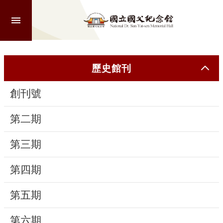
跳到主要內容區塊
進
階
搜
尋
歷史館刊
創刊號
認
識
第二期
本
館
第三期
第四期
參
觀
第五期
活
第六期