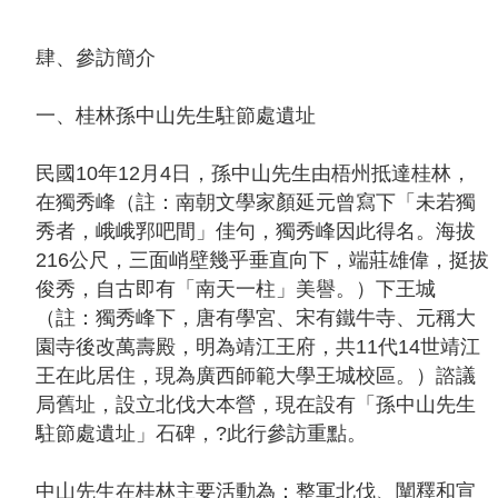
肆、參訪簡介
一、桂林孫中山先生駐節處遺址
民國10年12月4日，孫中山先生由梧州抵達桂林，
在獨秀峰（註：南朝文學家顏延元曾寫下「未若獨
秀者，峨峨郛吧間」佳句，獨秀峰因此得名。海拔
216公尺，三面峭壁幾乎垂直向下，端莊雄偉，挺拔
俊秀，自古即有「南天一柱」美譽。）下王城
（註：獨秀峰下，唐有學宮、宋有鐵牛寺、元稱大
園寺後改萬壽殿，明為靖江王府，共11代14世靖江
王在此居住，現為廣西師範大學王城校區。）諮議
局舊址，設立北伐大本營，現在設有「孫中山先生
駐節處遺址」石碑，?此行參訪重點。
中山先生在桂林主要活動為：整軍北伐、闡釋和宣