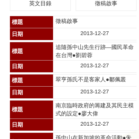
英文目錄
徵稿啟事
聲
明
徵稿啟事
雙
2013-12-27
語
詞
追隨孫中山先生行跡—國民革命
彙
在台灣●劉碧蓉
對
2013-12-27
照
表
翠亨孫氏不是客家人●鄒佩叢
網
2013-12-27
站
資
南京臨時政府的籌建及其民主模
料
式的設定●廖大偉
開
2013-12-27
放
宣
孫中山在新加坡的革命活動●朱