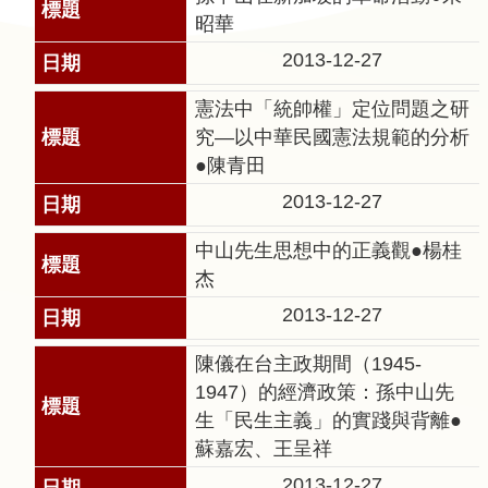
告
昭華
2013-12-27
回
首
憲法中「統帥權」定位問題之研
頁
究—以中華民國憲法規範的分析
●陳青田
網
2013-12-27
站
導
中山先生思想中的正義觀●楊桂
覽
杰
意
2013-12-27
見
信
陳儀在台主政期間（1945-
箱
1947）的經濟政策：孫中山先
生「民生主義」的實踐與背離●
常
蘇嘉宏、王呈祥
見
2013-12-27