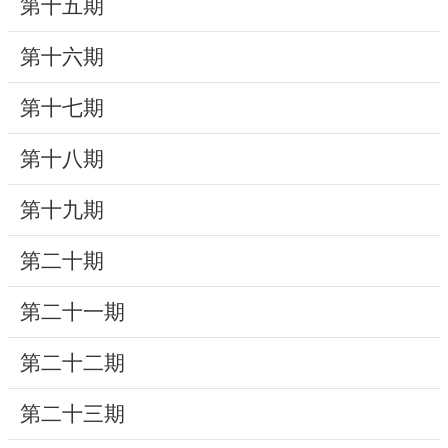
第十五期
研
第十六期
究
典
第十七期
藏
第十八期
性
別
第十九期
平
等
第二十期
第二十一期
政
府
第二十二期
資
訊
第二十三期
公
開