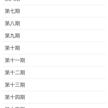
動
第七期
線
上
第八期
資
源
第九期
新
第十期
聞
第十一期
與
公
第十二期
告
第十三期
便
民
第十四期
服
務