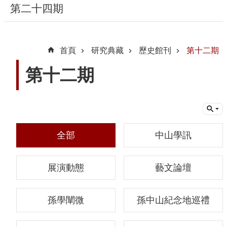
第二十四期
隱
私
首頁
研究典藏
歷史館刊
第十二期
權
宣
第十二期
告
及
資
訊
安
全部
中山學訊
全
政
展演動態
藝文論壇
策
著
孫學闡微
孫中山紀念地巡禮
作
權