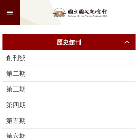
跳到主要內容區塊
進
階
搜
尋
歷史館刊
創刊號
認
識
第二期
本
館
第三期
第四期
參
觀
第五期
活
第六期