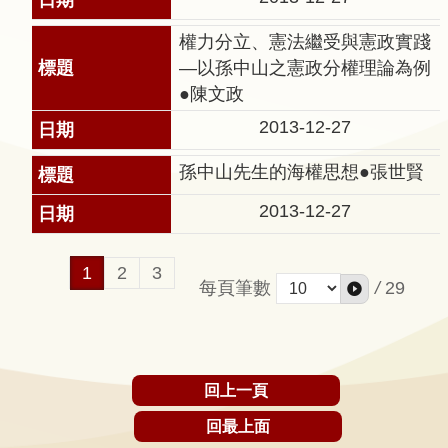
問
答
權力分立、憲法繼受與憲政實踐
—以孫中山之憲政分權理論為例
友
●陳文政
善
措
2013-12-27
施
孫中山先生的海權思想●張世賢
服
務
2013-12-27
英
1
2
3
文
每頁筆數
/
29
版
回上一頁
回最上面