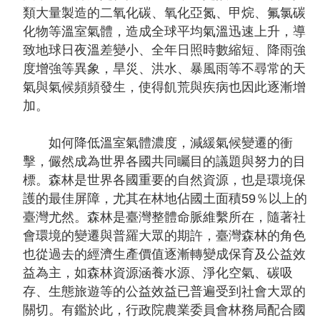
聲
類大量製造的二氧化碳、氧化亞氮、甲烷、氟氯碳
明
化物等溫室氣體，造成全球平均氣溫迅速上升，導
致地球日夜溫差變小、全年日照時數縮短、降雨強
雙
度增強等異象，旱災、洪水、暴風雨等不尋常的天
語
氣與氣候頻頻發生，使得飢荒與疾病也因此逐漸增
詞
加。
彙
對
如何降低溫室氣體濃度，減緩氣候變遷的衝
照
擊，儼然成為世界各國共同矚目的議題與努力的目
表
標。森林是世界各國重要的自然資源，也是環境保
護的最佳屏障，尤其在林地佔國土面積59％以上的
網
臺灣尤然。森林是臺灣整體命脈維繫所在，隨著社
站
會環境的變遷與普羅大眾的期許，臺灣森林的角色
資
也從過去的經濟生產價值逐漸轉變成保育及公益效
料
益為主，如森林資源涵養水源、淨化空氣、碳吸
開
存、生態旅遊等的公益效益已普遍受到社會大眾的
放
關切。有鑑於此，行政院農業委員會林務局配合國
宣