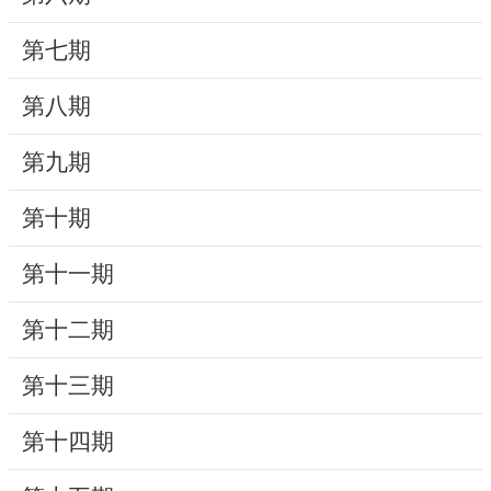
動
第七期
線
上
第八期
資
源
第九期
新
第十期
聞
第十一期
與
公
第十二期
告
第十三期
便
民
第十四期
服
務