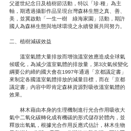
父逝世紀念日及植樹節活動，特以「珍‧種」為主
告
軸，期透過攝影作品呈現台灣森林生態之真、善、
美，並冀啟動「一生一樹 綠海家園」活動，期許
回
國人為森林生態與地球環境之永續發展共同努力。
首
頁
二、植樹減碳效益
網
站
溫室氣體大量排放而增強溫室效應造成全球氣
導
候暖化，為減少溫室氣體的排放量，第3次氣候變化
覽
綱要公約締約國大會在1997年通過「京都議定書」
來制定各國溫室氣體排放的減量目標，而在「京都
意
議定書」內容中即肯定森林資源對吸收溫室氣體的
見
效果。
信
箱
林木藉由本身的生理機制進行光合作用吸收大
常
氣中二氧化碳轉化成有機碳的形式儲存於體內，並
見
釋放出氧氣，根據光合作用反應式估計，林木生物