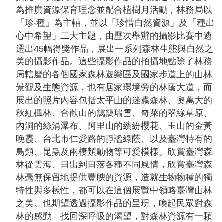
為推廣資源保育理念並配合植樹月活動，林務局以
「珍‧種」為主軸，並以「珍惜自然資源」及「種出
心中希望」二大主題，由歷次舉辦的攝影比賽中遴
選出45幅得獎作品，展出一系列森林生態與自然之
美的攝影作品。這些攝影作品的拍攝地點除了林務
局轄屬的各個國家森林遊樂區及國家步道上的山林
景觀及生態資源，也有居家環境旁的林蔭大道，而
展出的照片內容包括太平山的迷霧森林、奧萬大的
秋紅楓林、合歡山的靄靄瑞雪、奇萊的翠綠草原、
內洞的絲涓瀑布、阿里山的繽紛櫻花、玉山的金黃
晚霞、台北市仁愛路的靜謐綠蔭、以及臺灣特有的
鳥類、昆蟲及兩棲類動物等可愛模樣。欣賞臺灣森
林從雲海、日出到日落各種不同風情，欣賞臺灣森
林毫無保留地提供豐腴的資源，造就生物物種的獨
特性與多樣性，都可以在這個展覽中領略臺灣山林
之美。也期望透過攝影作品的呈現，喚起民眾對森
林的感動，找回深呼吸的渴望，對森林資源有一顆