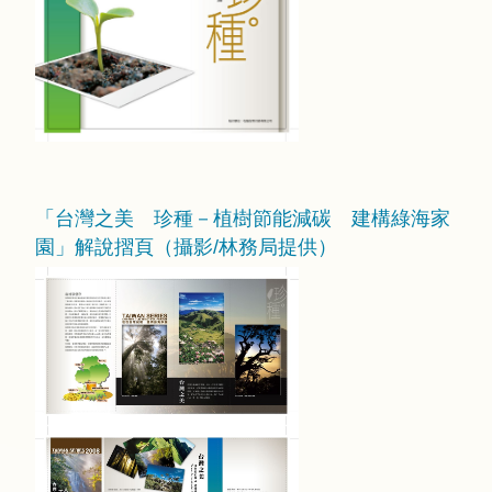
「台灣之美 珍種－植樹節能減碳 建構綠海家
園」解說摺頁（攝影/林務局提供）