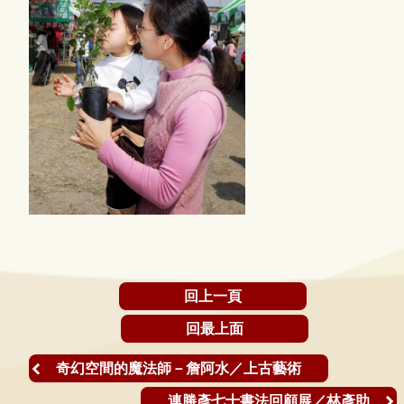
回上一頁
回最上面
奇幻空間的魔法師－詹阿水／上古藝術
連勝彥七十書法回顧展／林彥助