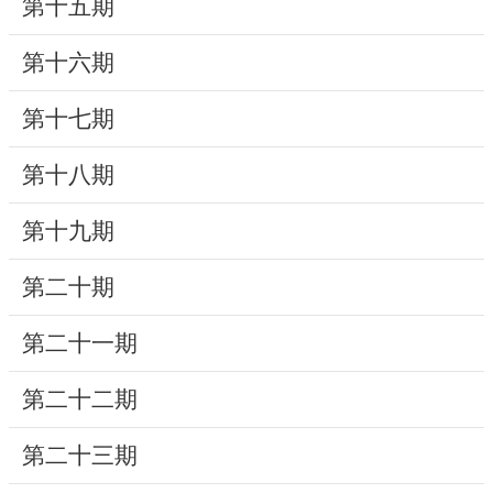
第十五期
研
第十六期
究
典
第十七期
藏
第十八期
性
別
第十九期
平
等
第二十期
第二十一期
政
府
第二十二期
資
訊
第二十三期
公
開