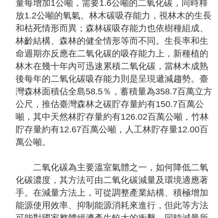
問
量每增加1公噸，需要1.6公噸的二氧化碳，同時釋
答
放1.2公噸的氧氣。林木碳吸存能力，視林木的生長
和枯死情形而異；森林碳吸存能力也依樹種組成、
友
林齡結構、森林的健全情形等而不同。生長率和生
善
命週期亦反應在二氧化碳的吸存能力上，新種植的
措
林木在幾十年內可迅速累積二氧化碳，當林木成熟
施
後每年的二氧化碳吸存能力則是呈現遞減趨勢。臺
服
灣森林面積佔全島58.5％，蓄積量為358.7百萬立方
務
公尺，推估臺灣森林之碳貯存量約有150.7百萬公
噸，其中天然林貯存量約有126.02百萬公噸，竹林
英
貯存量約有12.67百萬公噸，人工林貯存量12.00百
文
萬公噸。
版
二氧化碳為主要溫室氣體之一，如何降低二氧
化碳濃度，其方法可由二氧化碳減量及環境適應著
手。在減量方法上，可從調整產業結構、積極增加
能源使用效率、抑制能源消耗來進行，但此等方法