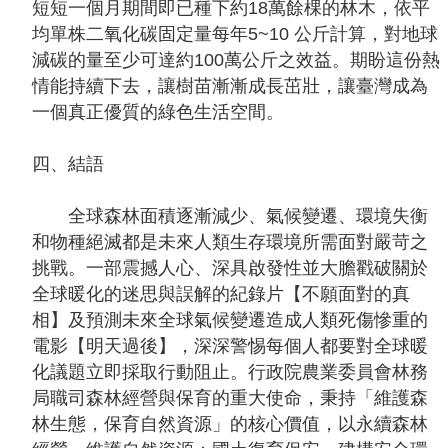
短短一個月期間即已種下約18萬餘棵的林木，依平
均單株二氧化碳固定量每年5~10 公斤計算，對地球
減碳的量至少可達約100萬公斤之效益。期盼這份熱
情能持續下去，讓樹苗漸漸成長茁壯，讓臺灣成為
一個真正優質的綠色生活空間。
四、結語
全球森林面積逐漸減少、氣候變遷、環境失衡
和物種絕滅都是未來人類生存環境所需面對嚴苛之
挑戰。一部震撼人心、深具啟發性並大膽戳破關於
全球暖化的迷思與誤解的紀錄片【不願面對的真
相】及預測未來全球氣候變遷造成人類死傷慘重的
電影【明天過後】，深深警惕每個人都要對全球暖
化議題立即採取行動阻止。行政院農業委員會林務
局職司森林經營與保育的重大使命，秉持「維護森
林生態，保育自然資源」的核心價值，以永續森林