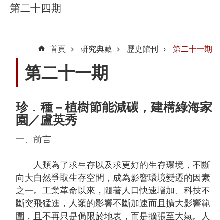
第二十四期
隱
私
首頁
研究典藏
歷史館刊
第二十一期
權
宣
第二十一期
告
及
資
珍．種－植樹節能減碳，建構綠海家
訊
園／盧英秀
安
一、前言
全
政
人類為了求生存以及求更好的生存環境，不斷
策
向大自然爭取生存空間，成為影響環境變遷的因素
著
之一。工業革命以來，隨著人口快速增加、科技不
作
斷突飛猛進，人類的影響不斷加速而且擴大影響範
權
圍，且不再只是侷限於地表，而是擴張至大氣。人