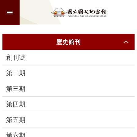
跳到主要內容區塊
進
階
搜
尋
歷史館刊
創刊號
認
識
第二期
本
館
第三期
第四期
參
觀
第五期
活
第六期