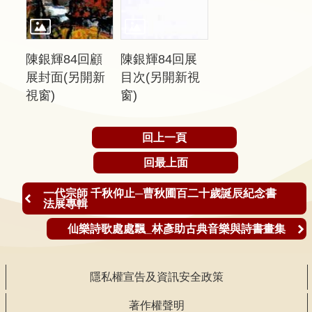
聲
明
雙
陳銀輝84回顧
陳銀輝84回展
語
展封面(另開新
目次(另開新視
詞
視窗)
窗)
彙
對
回上一頁
照
回最上面
表
一代宗師 千秋仰止─曹秋圃百二十歲誕辰紀念書
網
法展專輯
站
仙樂詩歌處處飄_林彥助古典音樂與詩書畫集
資
料
開
隱私權宣告及資訊安全政策
放
宣
著作權聲明