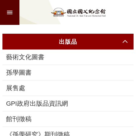
跳到主要內容區塊
進
階
搜
尋
出版品
藝術文化圖書
認
識
孫學圖書
本
館
展售處
GPI政府出版品資訊網
參
觀
館刊徵稿
活
《孫學研究》期刊徵稿