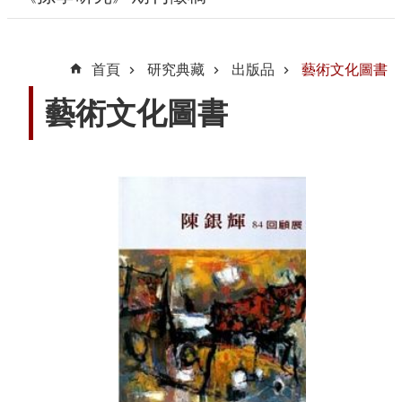
動
線
首頁
研究典藏
出版品
藝術文化圖書
上
資
藝術文化圖書
源
新
聞
與
公
告
便
民
服
務