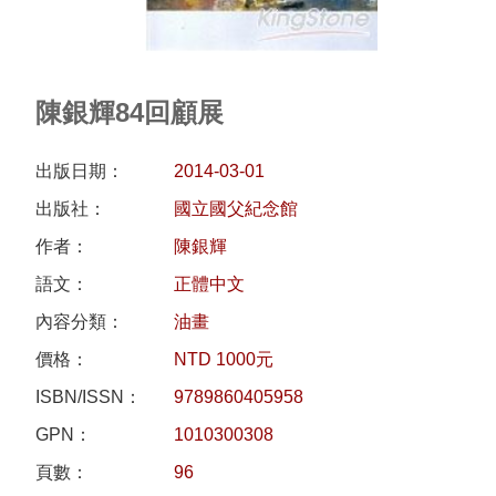
研
究
典
陳銀輝84回顧展
藏
出版日期：
2014-03-01
性
出版社：
國立國父紀念館
別
作者：
陳銀輝
平
等
語文：
正體中文
內容分類：
油畫
政
價格：
NTD 1000元
府
ISBN/ISSN：
9789860405958
資
訊
GPN：
1010300308
公
頁數：
96
開