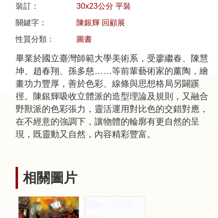
裝訂：
30x23公分 平裝
關鍵字：
陳銀輝 回顧展
隱
私
性質分類：
圖書
權
畢業於國立臺灣師範大學美術系，受廖繼春、陳慧
宣
坤、趙春翔、孫多慈……等前輩藝術家的薰陶，繪
告
畫功力豐厚，善於色彩、線條與思想格局另闢蹊
及
徑。陳銀輝吸收立體派的造型理論及規則，又融合
資
野獸派的色彩張力，靈活運用對比色的交錯對應，
訊
在不經意的強調下，讓物體的輪廓有更自然的呈
安
現，既靈動又自然，內容精彩豐富。
全
政
策
相關圖片
著
作
權