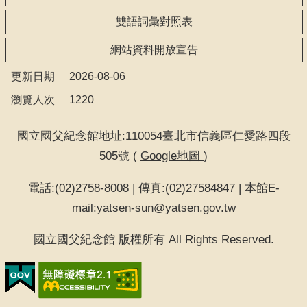
告
雙語詞彙對照表
回
網站資料開放宣告
首
更新日期
2026-08-06
頁
瀏覽人次
1220
網
站
國立國父紀念館地址:110054臺北市信義區仁愛路四段
導
505號 (
Google地圖
)
覽
電話:(02)2758-8008 | 傳真:(02)27584847 | 本館E-
意
mail:yatsen-sun@yatsen.gov.tw
見
信
國立國父紀念館 版權所有 All Rights Reserved.
箱
常
見