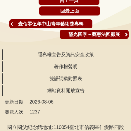
回上一頁
聲
回最上面
明
雙
壹佰零伍年中山青年藝術獎專輯
語
韶光四季－蘇憲法回顧展
詞
彙
對
隱私權宣告及資訊安全政策
照
著作權聲明
表
雙語詞彙對照表
網
站
網站資料開放宣告
資
更新日期
2026-08-06
料
瀏覽人次
1237
開
放
國立國父紀念館地址:110054臺北市信義區仁愛路四段
宣