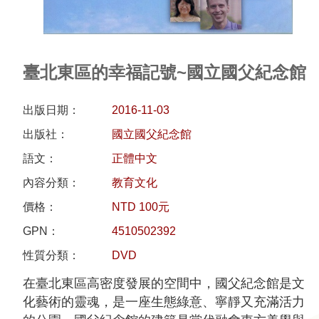
研
究
典
臺北東區的幸福記號~國立國父紀念館
藏
出版日期：
2016-11-03
性
出版社：
國立國父紀念館
別
語文：
正體中文
平
等
內容分類：
教育文化
價格：
NTD 100元
政
GPN：
4510502392
府
性質分類：
DVD
資
訊
在臺北東區高密度發展的空間中，國父紀念館是文
公
化藝術的靈魂，是一座生態綠意、寧靜又充滿活力
開