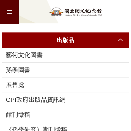
跳到主要內容區塊
進
階
搜
尋
出版品
藝術文化圖書
認
識
孫學圖書
本
館
展售處
GPI政府出版品資訊網
參
觀
館刊徵稿
活
《孫學研究》期刊徵稿