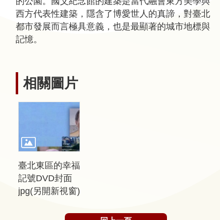
的公園。國父紀念館的建築是當代融會東方美學與
西方代表性建築，隱含了博愛世人的真諦，對臺北
隱
都市發展而言極具意義，也是最顯著的城市地標與
私
記憶。
權
宣
告
相關圖片
及
資
訊
安
全
政
臺北東區的幸福
策
記號DVD封面
著
jpg(另開新視窗)
作
權