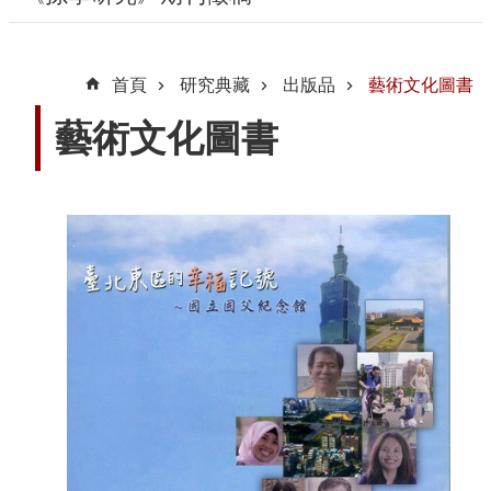
動
線
首頁
研究典藏
出版品
藝術文化圖書
上
資
藝術文化圖書
源
新
聞
與
公
告
便
民
服
務