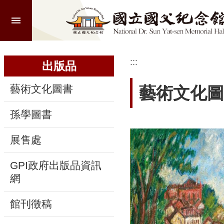
:::
跳到主要內容區塊
進
階
搜
尋
:::
:::
出版品
藝術文化圖書
藝術文化圖
認
孫學圖書
識
本
展售處
館
GPI政府出版品資訊
參
網
觀
館刊徵稿
活