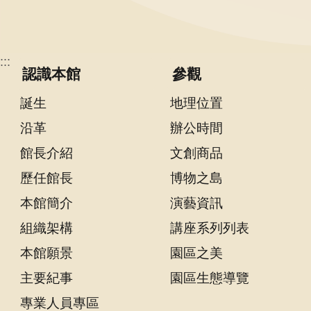
隱
私
:::
認識本館
參觀
權
宣
誕生
地理位置
告
沿革
辦公時間
及
資
館長介紹
文創商品
訊
歷任館長
博物之島
安
全
本館簡介
演藝資訊
政
組織架構
講座系列列表
策
本館願景
園區之美
著
主要紀事
園區生態導覽
作
專業人員專區
權