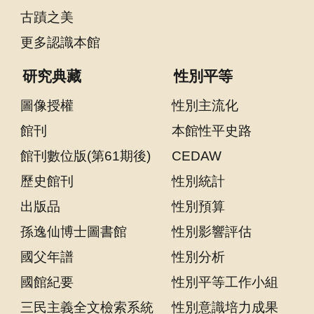
聲
古蹟之美
明
更多認識本館
雙
研究典藏
性別平等
語
詞
圖像授權
性別主流化
彙
館刊
本館性平史路
對
照
館刊數位版(第61期後)
CEDAW
表
歷史館刊
性別統計
網
出版品
性別預算
站
孫逸仙博士圖書館
性別影響評估
資
料
國父年譜
性別分析
開
國館紀要
性別平等工作小組
放
三民主義全文檢索系統
性別意識培力成果
宣