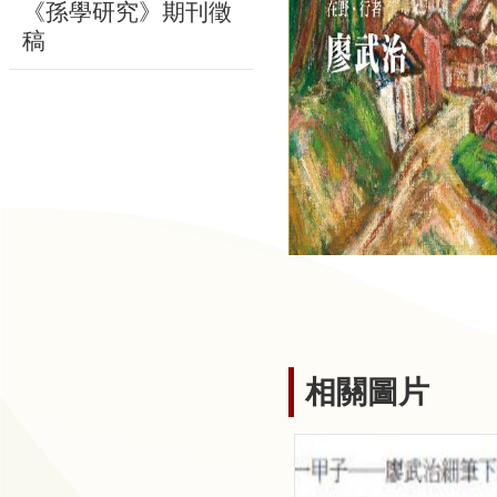
動
《孫學研究》期刊徵
稿
線
上
資
源
新
聞
與
公
告
相關圖片
便
民
服
務