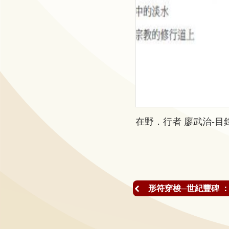
研
究
典
藏
性
別
平
在野．行者 廖武治-目
等
政
府
資
形符穿梭─世紀豐碑 ：
訊
公
開