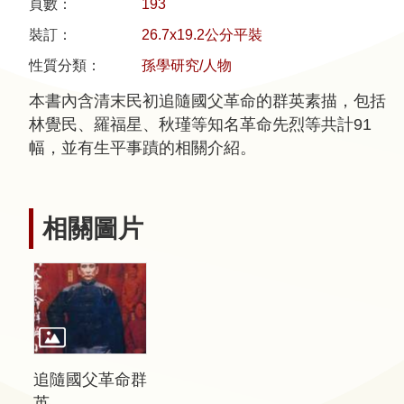
頁數：
193
裝訂：
26.7x19.2公分平裝
隱
性質分類：
孫學研究/人物
私
權
本書內含清末民初追隨國父革命的群英素描，包括
宣
林覺民、羅福星、秋瑾等知名革命先烈等共計91
告
幅，並有生平事蹟的相關介紹。
及
資
訊
相關圖片
安
全
政
策
著
作
追隨國父革命群
權
英