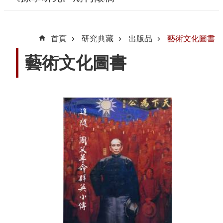
動
線
首頁
研究典藏
出版品
藝術文化圖書
上
資
藝術文化圖書
源
新
聞
與
公
告
便
民
服
務