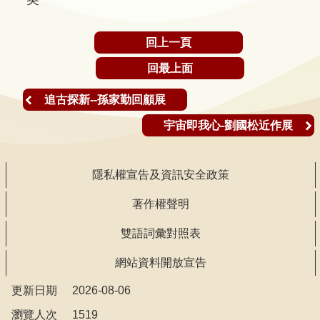
聲
明
回上一頁
雙
回最上面
語
詞
追古探新--孫家勤回顧展
彙
宇宙即我心-劉國松近作展
對
照
表
隱私權宣告及資訊安全政策
網
著作權聲明
站
雙語詞彙對照表
資
料
網站資料開放宣告
開
更新日期
2026-08-06
放
宣
瀏覽人次
1519