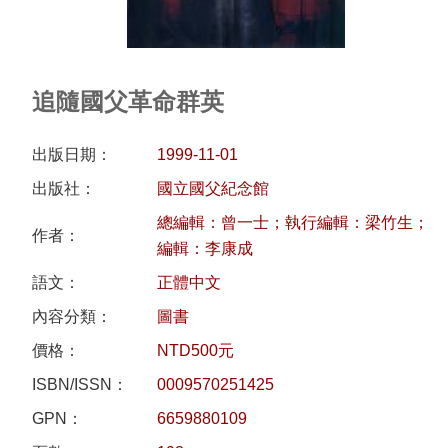
研
究
典
追隨國父革命群英
藏
出版日期：
1999-11-01
性
出版社：
國立國父紀念館
別
總編輯：曾一士；執行編輯：梁竹生；
平
作者：
編輯：李康成
等
語文：
正體中文
政
內容分類：
圖書
府
價格：
NTD500元
資
ISBN/ISSN：
0009570251425
訊
公
GPN：
6659880109
開