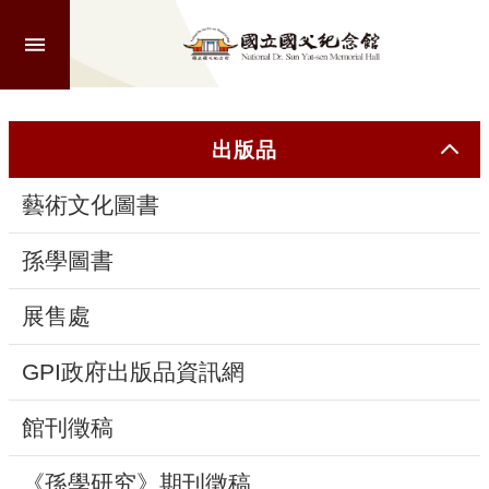
跳到主要內容區塊
進
階
搜
尋
出版品
藝術文化圖書
認
識
孫學圖書
本
館
展售處
GPI政府出版品資訊網
參
觀
館刊徵稿
活
《孫學研究》期刊徵稿