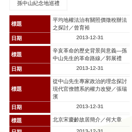
孫中山紀念地巡禮
聲
明
平均地權法治有關照價徵稅辦法
雙
之探討／曾育裕
語
2013-12-31
詞
彙
辛亥革命的歷史背景與意義—孫
對
中山先生的革命路線／郭展禮
照
2013-12-31
表
從中山先生專家政治的理念探討
網
現代官僚體系的權力改變／張瑞
站
濱
資
料
2013-12-31
開
北京宋慶齡故居簡介／何大章
放
宣
2013-12-31