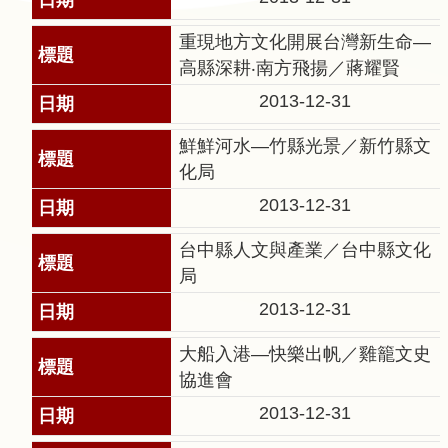
告
重現地方文化開展台灣新生命—
回
高縣深耕‧南方飛揚／蔣耀賢
首
2013-12-31
頁
鮮鮮河水—竹縣光景／新竹縣文
網
化局
站
2013-12-31
導
覽
台中縣人文與產業／台中縣文化
局
意
見
2013-12-31
信
大船入港—快樂出帆／雞籠文史
箱
協進會
常
2013-12-31
見