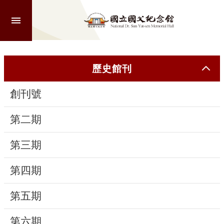
跳到主要內容區塊
進
階
搜
尋
歷史館刊
創刊號
認
識
第二期
本
館
第三期
第四期
參
觀
第五期
活
第六期