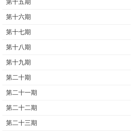
第十五期
研
第十六期
究
典
第十七期
藏
第十八期
性
別
第十九期
平
等
第二十期
第二十一期
政
府
第二十二期
資
訊
第二十三期
公
開