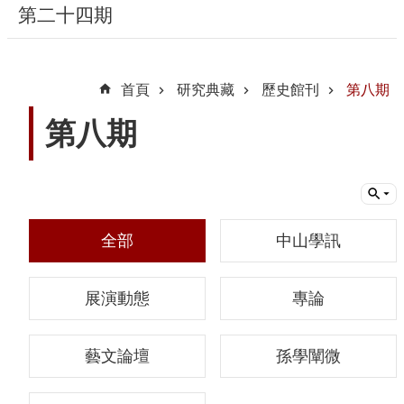
第二十四期
隱
私
首頁
研究典藏
歷史館刊
第八期
權
宣
第八期
告
及
資
訊
安
全部
中山學訊
全
政
展演動態
專論
策
著
藝文論壇
孫學闡微
作
權