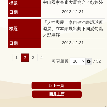
問
中山國家畫廊大展簡介／彭婷婷
答
2013-12-31
友
「人性與愛—李自健油畫環球巡
善
迴展」在本館展出劃下圓滿句點
措
／彭婷婷
施
服
2013-12-31
務
1
2
3
4
英
每頁筆數
/
32
文
版
回上一頁
回最上面