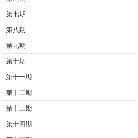
動
第七期
線
上
第八期
資
源
第九期
新
第十期
聞
第十一期
與
公
第十二期
告
第十三期
便
民
第十四期
服
務