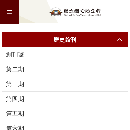
跳到主要內容區塊
進
階
搜
尋
歷史館刊
創刊號
認
識
第二期
本
館
第三期
第四期
參
觀
第五期
活
第六期