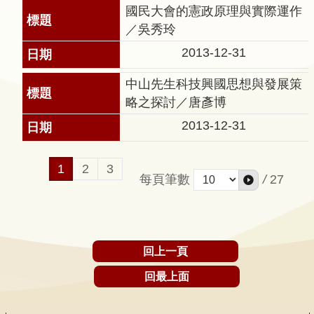
問
國民大會的憲政原理與實際運作
答
／吳秀玲
友
2013-12-31
善
中山先生科技興國思想與發展策
措
略之探討／唐彥博
施
服
2013-12-31
務
1
2
3
英
每頁筆數
/
27
文
版
回上一頁
回最上面