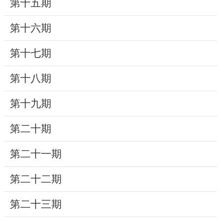
第十五期
研
第十六期
究
典
第十七期
藏
第十八期
性
別
第十九期
平
等
第二十期
第二十一期
政
府
第二十二期
資
訊
第二十三期
公
開