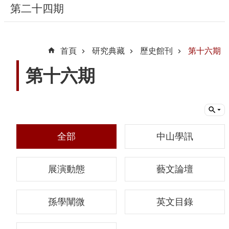
第二十四期
隱
私
首頁
研究典藏
歷史館刊
第十六期
權
宣
第十六期
告
及
資
訊
安
全部
中山學訊
全
政
展演動態
藝文論壇
策
著
孫學闡微
英文目錄
作
權