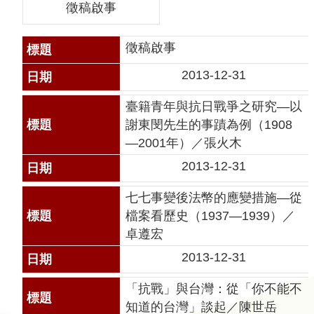
徵稿啟事
聲
明
徵稿啟事
雙
2013-12-31
語
詞
臺籍青年與抗日戰爭之研究—以
彙
謝東閔先生的事蹟為例（1908
對
—2001年）／張火木
照
2013-12-31
表
網
七七事變後法幣的應變措施—從
站
檔案看歷史（1937—1939）／
資
卓遵宏
料
2013-12-31
開
放
「抗戰」與台灣：從「你不能不
宣
知道的台灣」談起／陳世岳