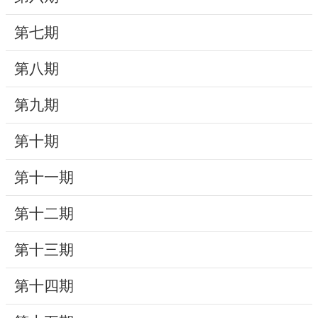
動
第七期
線
上
第八期
資
源
第九期
新
第十期
聞
第十一期
與
公
第十二期
告
第十三期
便
民
第十四期
服
務