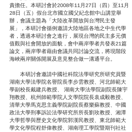
聲
責擔任。本研討會於2008年11月27日（四）至11月
明
28日（五）假台北市國立國父紀念館中山講堂舉
辦，會議主題為「大陸改革開放與台灣民主發
雙
展」，本研討會循例邀請大陸地區各地之中生代學
語
者，透過本研討會之進行，展現台灣的民主多元價
詞
值觀與社會開放的面貌，會中兩岸學者共發表21篇
彙
論文，兩岸學者藉由會議共同討論交流，將現階段
對
海峽兩岸關係開展及意見整合做一溝通平台。
照
表
本研討會邀請中國社科院法學研究所研究員暨
湖南大學法學院名譽院長李步雲教授、河北師範大
網
學副校長戴建兵教授、 湖南大學法學院副院長陳宇
站
翔教授、杭州師範學院人文學院院長袁成毅教授、
資
清華大學馬克思主義學院副院長蔡樂蘇教授、中國
料
政法大學刑事訴訟法學研究所所長劉玫教授、湘潭
開
大學哲學與歷史文化學院郭漢民教授、東北師範大
放
學文化學院程舒偉教授、湖南理工學院暨期刊社社
宣