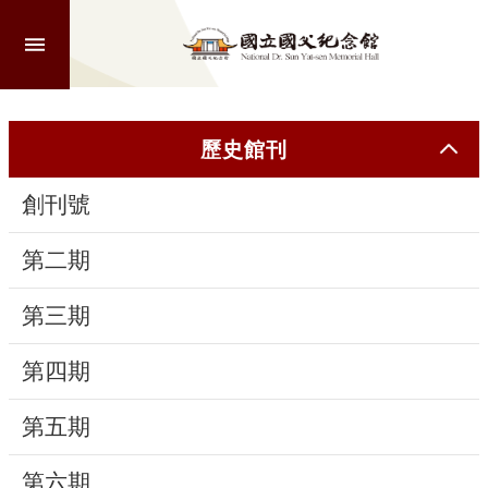
跳到主要內容區塊
進
階
搜
尋
歷史館刊
創刊號
認
識
第二期
本
館
第三期
第四期
參
觀
第五期
活
第六期