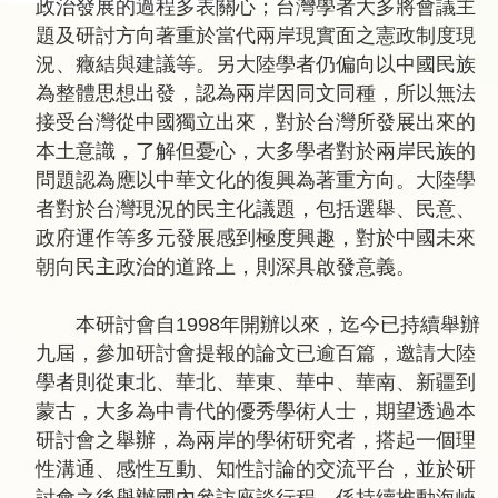
問
政治發展的過程多表關心；台灣學者大多將會議主
答
題及研討方向著重於當代兩岸現實面之憲政制度現
況、癥結與建議等。另大陸學者仍偏向以中國民族
友
為整體思想出發，認為兩岸因同文同種，所以無法
善
接受台灣從中國獨立出來，對於台灣所發展出來的
措
本土意識，了解但憂心，大多學者對於兩岸民族的
施
問題認為應以中華文化的復興為著重方向。大陸學
服
者對於台灣現況的民主化議題，包括選舉、民意、
務
政府運作等多元發展感到極度興趣，對於中國未來
朝向民主政治的道路上，則深具啟發意義。
英
文
本研討會自1998年開辦以來，迄今已持續舉辦
版
九屆，參加研討會提報的論文已逾百篇，邀請大陸
學者則從東北、華北、華東、華中、華南、新疆到
蒙古，大多為中青代的優秀學術人士，期望透過本
研討會之舉辦，為兩岸的學術研究者，搭起一個理
性溝通、感性互動、知性討論的交流平台，並於研