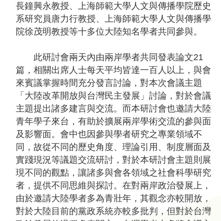
長鐘興永教授、上海師範大學人文與傳播學院歷史
告
系研究員唐力行教授、上海師範大學人文與傳播學
院徐茂明教授等十多位大陸知名學者共同參與。
回
首
此研討會兩天內由兩岸學者共同發表論文21
頁
篇，相關出席人士每天平均皆達一百人以上，與會
網
來賓議掌握時間充分發言討論，對本次會議主題
站
「大陸改革開放與台灣民主發展」討論，對於會議
導
主題提出諸多建言與交流。而本研討會也邀請大陸
覽
青年學子來台，有助於擴展兩岸學術交流的參與面
及影響面。會中也因參與學者研究之專業領域不
意
同，故從不同的歷史角度、理論引用、制度層面及
見
實踐現況等議題交流研討，對於本研討會主題則展
信
現不同的觀點，讓諸多與會各領域之社會科學研究
箱
者，提供不同思維與探討。在對兩岸政治發展上，
常
由於邀請大陸學者多為青壯年，其觀念亦較開放，
見
對於大陸目前的黨政系統亦較多批判，但對於台灣