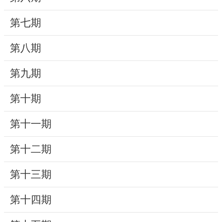
動
第七期
線
上
第八期
資
源
第九期
新
第十期
聞
第十一期
與
公
第十二期
告
第十三期
便
民
第十四期
服
務