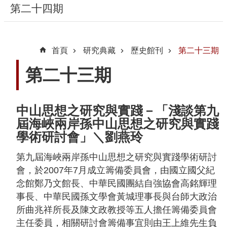
第二十四期
隱
私
首頁
研究典藏
歷史館刊
第二十三期
權
宣
第二十三期
告
及
資
中山思想之研究與實踐－「淺談第九
訊
屆海峽兩岸孫中山思想之研究與實踐
安
學術研討會」＼劉燕玲
全
第九屆海峽兩岸孫中山思想之研究與實踐學術研討
政
會，於2007年7月成立籌備委員會，由國立國父紀
策
念館鄭乃文館長、中華民國團結自強協會高銘輝理
著
事長、中華民國孫文學會黃城理事長與台師大政治
作
所曲兆祥所長及陳文政教授等五人擔任籌備委員會
權
主任委員，相關研討會籌備事宜則由王上維先生負