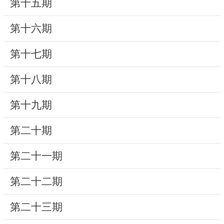
第十五期
研
第十六期
究
典
第十七期
藏
第十八期
性
別
第十九期
平
等
第二十期
第二十一期
政
府
第二十二期
資
訊
第二十三期
公
開