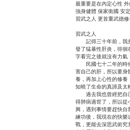
聲
最重要是在內定心性 外
明
強身健體 保家衛國 安
習武之人 更首重武德修
雙
語
習武之人
詞
記得三十年前，我身為
彙
發了猛暴性肝炎，徘徊
對
字看完之後就沒有力氣
照
民國七十二年的時候我
表
害自己的肝，所以要身
養，再加上心性的修養
網
知曉了生命的真諦及太
站
過去我也曾經把自己像
資
得肺病過世了，所以從
料
興，遇到事情要趕快自
開
練功後，我現在的快樂
放
戰，更能去深思武術究
宣