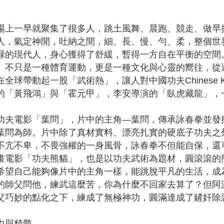
場上一早就聚集了很多人，跳土風舞、晨跑、競走、做早
人，氣定神閒，吐納之間，細、長、慢、勻、柔，整個世
碌的現代人，身心獲得了舒緩，暫得一方自在平衡的空間
」不只是一種體育運動，更是一種文化與心靈的嚮往，從
全球帶動起一股「武術熱」，讓人對中國功夫Chinese K
的「黃飛鴻」與「霍元甲」，李安導演的「臥虎藏龍」，
功夫電影「葉問」，片中的主角—葉問，傳承詠春拳並發
葉問為師。片中除了真材實料、漂亮扎實的硬底子功夫之
不亢不卑，不畏強權的一身風骨，詠春拳不但能自保，還
畫電影「功夫熊貓」，也是以功夫武術為題材，圓滾滾的
希望自己能夠像片中的主角一樣，能跳脫平凡的生活，成
的師父問他，練武這麼苦，你為什麼不回家去算了？但阿
父巧妙的點化之下，練成了無極神功，圓滿達成了鏟奸除
力與精髓，