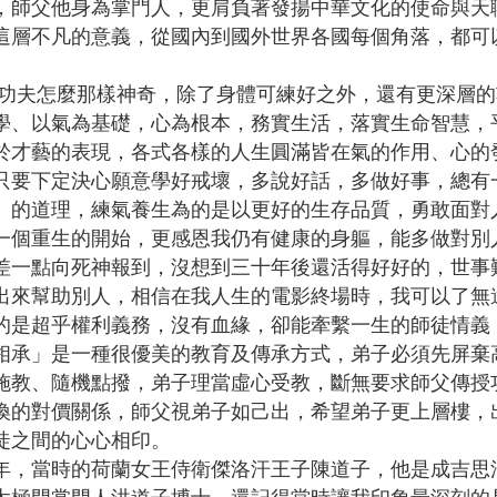
，師父他身為掌門人，更肩負著發揚中華文化的使命與天
這層不凡的意義，從國內到國外世界各國每個角落，都可
夫怎麼那樣神奇，除了身體可練好之外，還有更深層的
學、以氣為基礎，心為根本，務實生活，落實生命智慧，
於才藝的表現，各式各樣的人生圓滿皆在氣的作用、心的
只要下定決心願意學好戒壞，多說好話，多做好事，總有
」的道理，練氣養生為的是以更好的生存品質，勇敢面對
一個重生的開始，更感恩我仍有健康的身軀，能多做對別
差一點向死神報到，沒想到三十年後還活得好好的，世事
出來幫助別人，相信在我人生的電影終場時，我可以了無
超乎權利義務，沒有血緣，卻能牽繫一生的師徒情義，
相承」是一種很優美的教育及傳承方式，弟子必須先屏棄
施教、隨機點撥，弟子理當虛心受教，斷無要求師父傳授
換的對價關係，師父視弟子如己出，希望弟子更上層樓，
徒之間的心心相印。
當時的荷蘭女王侍衛傑洛汗王子陳道子，他是成吉思汗