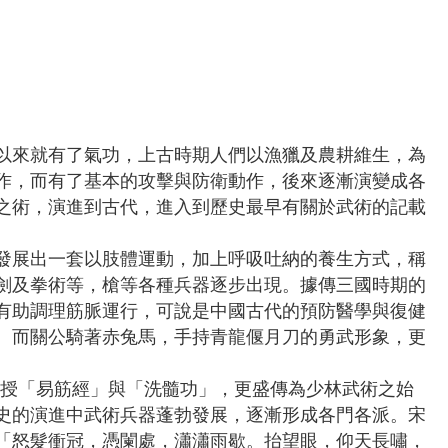
以來就有了氣功，上古時期人們以漁獵及農耕維生，為
作，而有了基本的攻擊與防衛動作，後來逐漸演變成各
之術，演進到古代，進入到歷史最早有關於武術的記載
發展出一套以肢體運動，加上呼吸吐納的養生方式，稱
劍及拳術等，槍等各種兵器逐步出現。據傳三國時期的
有助調理筋脈運行，可說是中國古代的預防醫學與復健
。而關公騎著赤兔馬，手持青龍偃月刀的勇武形象，更
。
別傳授「易筋經」與「洗髓功」，更盛傳為少林武術之始
史的演進中武術兵器蓬勃發展，逐漸形成各門各派。宋
「怒髮衝冠，憑闌處，瀟瀟雨歇。抬望眼，仰天長嘯，