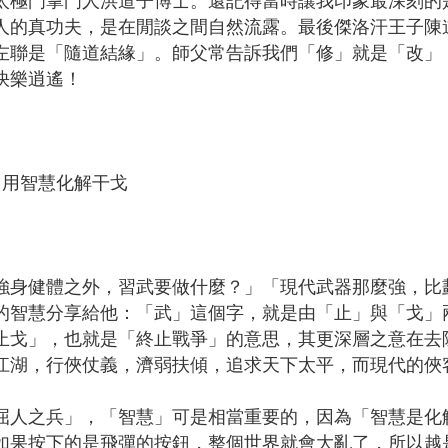
--太極門掌門人洪道子博士。還記得當時讓我印象最深刻
人的真功夫，是在閒談之間自然流露。最後傑洛汗王子陳
左聯是「隨道結緣」。師父常告訴我們「修」就是「改」
快樂逍遙！
 用智慧化解干戈
強身健體之外，習武要做什麼？」「現代武器那麼強，比
的智慧分享給他：「武」這個字，就是由「止」與「戈」
止戈」，也就是「終止戰爭」的意思，其更深層之意在去
江湖，行俠仗義，濟弱扶傾，追求天下太平，而現代的俠
屈人之兵」，「智慧」可是相當重要的，因為「智慧是化
如果按下的是飛彈的按鈕，整個世界就會大亂了，所以越