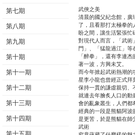
動
武俠之美
第七期
清晨的國父紀念館，廣
線
了，且看那打太極拳的
第八期
上
盼之間，讓生活緊張忙
資
對現代人而言，「武術
第九期
源
門」、「猛龍過江」等在
第十期
「醉拳」，還有李連杰
新
著一波，方興未艾。
聞
第十一期
而今年掀起武術熱潮的
與
星李小龍也曾經正式拜
公
第十二期
保持一貫的謙虛親切、
告
就連去年膾炙人口的動
第十三期
會的亂象叢生，人們都
便
經典的一段是熊貓阿波
民
第十四期
是更苦，於是熊貓在師
服
武術
務
第十五期
究竟蘊藏了什麼樣的魅