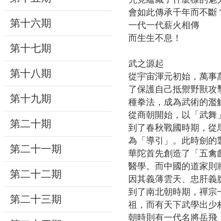
會如此傳承千年而不斷
研
第十六期
一代一代薪火相傳
究
而生生不息！
第十七期
典
藏
武之源起
第十八期
從宇宙渾元初始，萬事
性
了保護自己抵禦野獸攻
第十九期
別
種拳法，成為武術的濫
平
從商朝開始，以「武舞
第二十期
等
到了春秋戰國時期，從
為「導引」。此時劍的
第二十一期
華陀首先創造了「五禽
政
醫學。而中國的道家則
府
第二十二期
因其義薄雲天、忠肝義
資
到了南北朝時期，禪宗
訊
第二十三期
祖，而有天下武學出少
公
朝時則有一代名將岳飛
開