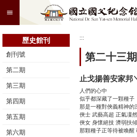
:::
跳到主要內容區塊
進
階
搜
尋
:::
:::
歷史館刊
創刊號
第二十三期
認
第二期
識
止戈揚善安家邦
本
第三期
館
人們的心中
似乎都深藏了一顆種子
第四期
參
那是一種對俠義精神的
觀
俠士 武藝高超 正氣凜然
第五期
俠女 身懷絕技 濟弱扶傾
活
那顆種子正等待被喚醒 
第六期