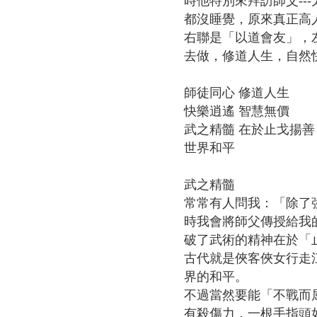
時他特別來拜訪師父-
問
都沒睡覺，原來真正高
答
右聯是「以道會友」，
友
去做，修道人生，自然
善
措
師徒同心 修道人生
施
快樂逍遙 智慧無價
服
武之精髓 在於止戈揚善
務
世界和平
英
武之精髓
文
常常有人問我：「除了
版
時我會將師父傳授給我
破了武術的精神在於「
古代就是俠客俠女行走
界的和平。
不過當然要能「不戰而
有殺傷力，一根手指頭