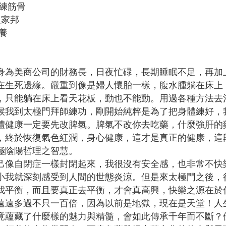
練筋骨
定家邦
養
美商公司的財務長，日夜忙碌，長期睡眠不足，再加上
在生死邊緣。嚴重到像是婦人懷胎一樣，腹水腫躺在床上
，只能躺在床上看天花板，動也不能動。用過各種方法去
到太極門拜師練功，剛開始純粹是為了把身體練好，我
體健康一定要先改脾氣。脾氣不改你去吃藥，什麼強肝的
，終於恢復氣色紅潤，身心健康，這才是真正的健康，這
極陰陽哲理之智慧。
自閉症一樣封閉起來，我很沒有安全感，也非常不快樂
小我就深刻感受到人間的世態炎涼。但是來太極門之後，
我平衡，而且要真正去平衡，才會真高興，快樂之源在於
遠遠多過不只一百倍，因為以前是地獄，現在是天堂！人
竟蘊藏了什麼樣的魅力與精髓，會如此傳承千年而不斷？