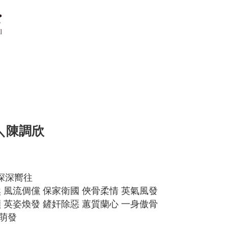
＼陳調欣
深深嚮往
 風流倜儻 保家衛國 俠骨柔情 英氣風發
 英姿煥發 鏟奸除惡 蕙質蘭心 一身傲骨
萌發