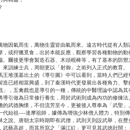
？
萬物因氣而生，萬物生靈皆由氣而來。遠古時代從有人類
擊，或狩獵覓食，出於本能反應，觀察學習各種動物的動
觴。爾後更學會製造石器、木頭棍棒等，有了基本的防禦
」來訓練士兵，周朝更以「射御」之術列入正式的教育。
馬王堆漢墓出土的《導引圖》中可以看到，當時人們已經
製造已經相當興盛，到了秦漢時代更發展出各種角力、擊
戲」，五禽戲也是導引的一種，傳統的中醫理論中認為其
將導引做為日常修行養生，用於武術則成為內功的修煉法
膽的武德胸懷，不但流芳至今，更被後人尊奉為「武聖」
一代始祖----達摩祖師，據傳為增強少林僧人體力，特
林之說。唐朝太宗時期即有武僧，武則天則設武舉，在歷
，武藝高超，而其所寫之「滿江紅」更可見其武德壯闊：