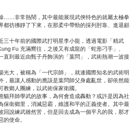
操……非常熱鬧，其中最能展現武俠特色的就屬太極拳
界都彷彿靜了下來，在那柔中帶勁的採列肘靠、進退顧
。
近三十年前的國際武打明星李小龍，透過電影「精武
ung Fu 充滿嚮往，之後又有成龍的「蛇形刁手」、
一直到最近由甄子丹飾演的「葉問」，武術熱潮一波接
揚光大，被稱為「一代宗師」，就連國際知名的武術明
外，最讓人感動的應該是葉問師父身處亂世，卻依然能
可教鄉人團練，以武術保家衛國。
熊貓拜師學武的故事，為何會造成轟動？或許是因為社
為保衛鄉里，消滅惡霸，維護和平的正義使者。其中最
波回說練武雖然苦，但是回去成為一個平凡的我，那才
惡的使命。