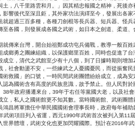
與土，八千里路雲和月。」因其精忠報國之精神，死後亦
，影響後代至深且鉅，其外家功法演繹至今，發展出各家
法就超過三百多種，各種刀劍棍等長兵器、短兵器、怪兵
傳至各國，則發展成各國之武術，如日本之劍道、柔道、
期就傳來台灣，開台始祖鄭成功屯兵備戰，教導一般百姓
組成鄉勇之團練組織，以保護鄉里百姓，同時也促進了台
般成立，清代之武館至少有十八個，到了日據時期則增加
戰，社會動盪不安，一些練武之人憂國憂民，而從振奮民
國術救國」的口號，一時民間武術團體紛紛成立，成為安
人認為國術含有高度的民族意識，故予禁止。但人民對於
。38年政府播遷來台，39年于右任等黨國大老，以及社
成立，私人之國術館更不知其數。當時國術館、武術團體
吳鴻昌將軍擔任中華民國國術會理事長時，政府每年補助款
年武術項目列入省運，西元1990年武術首次被列入第11
入世界體壇，武術文化也更加閃耀國際。預計在2016年