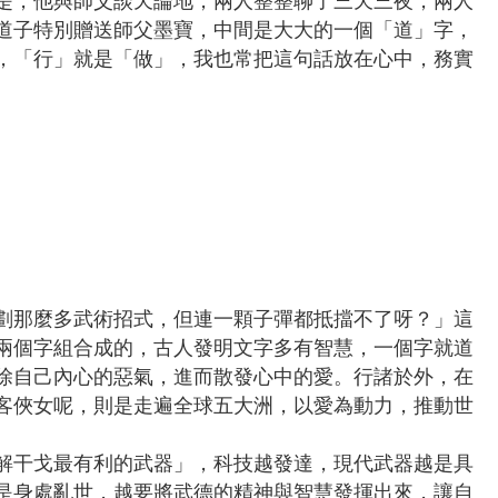
的是，他與師父談天論地，兩人整整聊了三天三夜，兩人
道子特別贈送師父墨寶，中間是大大的一個「道」字，
，「行」就是「做」，我也常把這句話放在心中，務實
劃那麼多武術招式，但連一顆子彈都抵擋不了呀？」這
兩個字組合成的，古人發明文字多有智慧，一個字就道
除自己內心的惡氣，進而散發心中的愛。行諸於外，在
客俠女呢，則是走遍全球五大洲，以愛為動力，推動世
解干戈最有利的武器」，科技越發達，現代武器越是具
是身處亂世，越要將武德的精神與智慧發揮出來，讓自