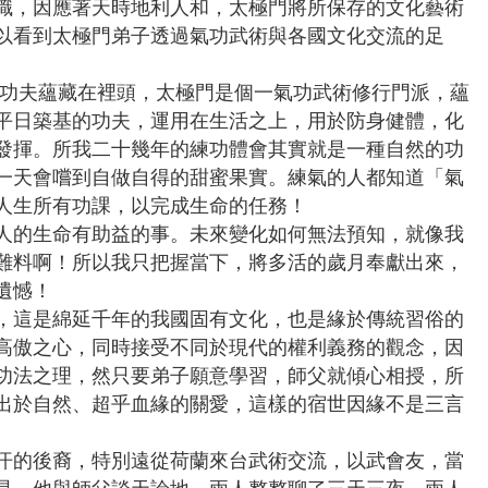
職，因應著天時地利人和，太極門將所保存的文化藝術
以看到太極門弟子透過氣功武術與各國文化交流的足
功夫蘊藏在裡頭，太極門是個一氣功武術修行門派，蘊
平日築基的功夫，運用在生活之上，用於防身健體，化
發揮。所我二十幾年的練功體會其實就是一種自然的功
一天會嚐到自做自得的甜蜜果實。練氣的人都知道「氣
人生所有功課，以完成生命的任務！
人的生命有助益的事。未來變化如何無法預知，就像我
難料啊！所以我只把握當下，將多活的歲月奉獻出來，
遺憾！
這是綿延千年的我國固有文化，也是緣於傳統習俗的
高傲之心，同時接受不同於現代的權利義務的觀念，因
功法之理，然只要弟子願意學習，師父就傾心相授，所
出於自然、超乎血緣的關愛，這樣的宿世因緣不是三言
的後裔，特別遠從荷蘭來台武術交流，以武會友，當