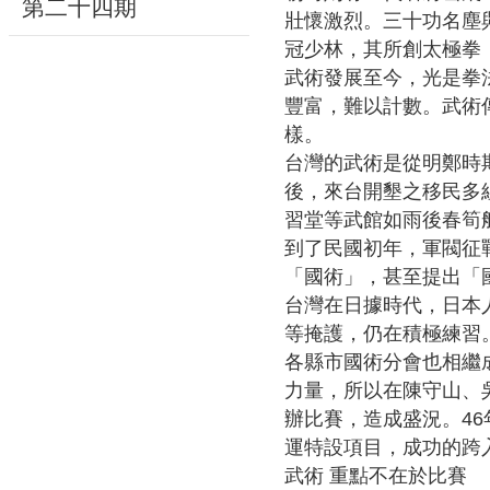
第二十四期
壯懷激烈。三十功名塵
冠少林，其所創太極拳
隱
武術發展至今，光是拳
私
豐富，難以計數。武術
權
樣。
宣
台灣的武術是從明鄭時
告
後，來台開墾之移民多
及
習堂等武館如雨後春筍
資
到了民國初年，軍閥征
訊
「國術」，甚至提出「
安
台灣在日據時代，日本
全
等掩護，仍在積極練習
政
各縣市國術分會也相繼
策
力量，所以在陳守山、
著
辦比賽，造成盛況。46
作
運特設項目，成功的跨
權
武術 重點不在於比賽