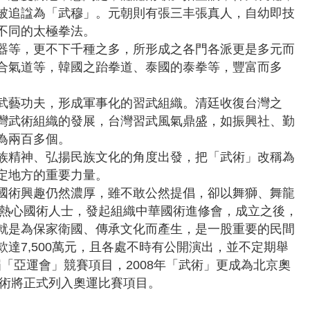
被追諡為「武穆」。元朝則有張三丰張真人，自幼即技
不同的太極拳法。
器等，更不下千種之多，所形成之各門各派更是多元而
合氣道等，韓國之跆拳道、泰國的泰拳等，豐富而多
武藝功夫，形成軍事化的習武組織。清廷收復台灣之
灣武術組織的發展，台灣習武風氣鼎盛，如振興社、勤
為兩百多個。
族精神、弘揚民族文化的角度出發，把「武術」改稱為
定地方的重要力量。
國術興趣仍然濃厚，雖不敢公然提倡，卻以舞獅、舞龍
會熱心國術人士，發起組織中華國術進修會，成立之後，
就是為保家衛國、傳承文化而產生，是一股重要的民間
達7,500萬元，且各處不時有公開演出，並不定期舉
屆「亞運會」競賽項目，2008年「武術」更成為北京奧
武術將正式列入奧運比賽項目。