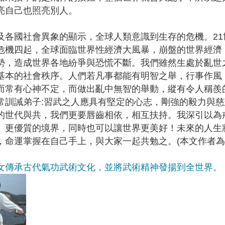
亮自己也照亮別人。
國社會異象的顯示，全球人類意識到生存的危機。21
危機四起，全球面臨世界性經濟大風暴，崩盤的世界經濟
勢，造成世界各地紛爭與恐慌不斷。我們雖然生處於亂世
基本的社會秩序。人們若凡事都能有明智之舉，行事作風
而常有心神不定，而做出亂中無智的舉動，縱有令人稱羨
常訓誡弟子:習武之人應具有堅定的心志，剛強的毅力與
的世代與共，我們更要唇齒相依，相互扶持。我深引以為
、更優質的境界，同時也可以讓世界更美好！未來的人生
，命運掌握在自己手上，與大家一起共勉之。(本文作者為
女傳承古代氣功武術文化，並將武術精神發揚到全世界。