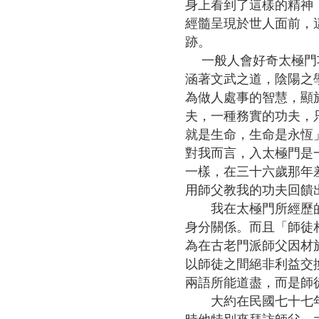
身上看到了這樣的精神
告
經髓呈現於世人面前，
跡。
回
一般人會好奇太極門功
首
涵著文武之道，陰陽之
頁
為做人處事的智慧，顯
網
夫，一種務實的功夫，
站
就是生命，生命是永恆
導
對我而言，入太極門是
覽
一樣，在三十六歲那年
用師父教我的功夫回饋
意
我在太極門所經歷的是
見
身分關係。而且「師徒
信
為在古老門派師父因材
箱
以師徒之間絕非利益交
兩語所能道盡，而是師
常
大約在民國七十七年，
見