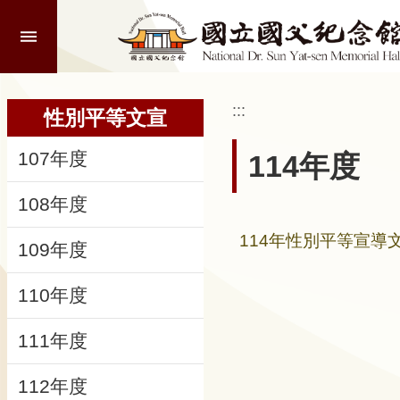
:::
跳到主要內容區塊
進
階
搜
尋
:::
:::
性別平等文宣
107年度
114年度
認
108年度
識
本
114年性別平等宣導文
109年度
館
110年度
參
觀
111年度
活
112年度