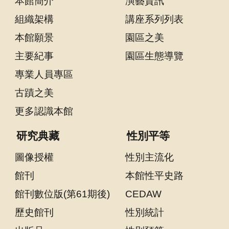
本館簡介
演藝資訊
組織架構
講座系列列表
研
究
本館願景
園區之美
典
主要紀事
園區生態導覽
藏
專業人員專區
性
古蹟之美
別
更多認識本館
平
等
研究典藏
性別平等
圖像授權
性別主流化
政
府
館刊
本館性平史路
資
館刊數位版(第61期後)
CEDAW
訊
歷史館刊
性別統計
公
開