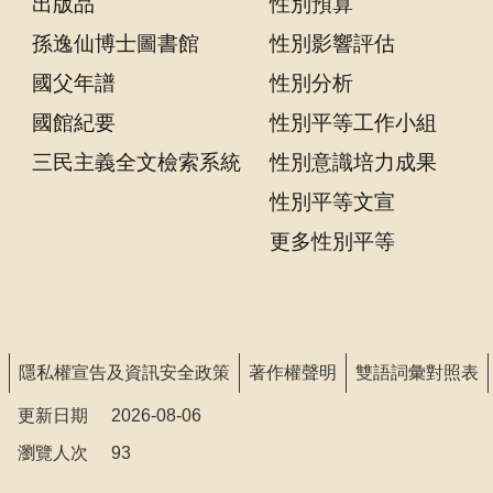
出版品
性別預算
孫逸仙博士圖書館
性別影響評估
隱
國父年譜
性別分析
私
權
國館紀要
性別平等工作小組
宣
三民主義全文檢索系統
性別意識培力成果
告
性別平等文宣
及
資
更多性別平等
訊
安
全
政
隱私權宣告及資訊安全政策
策
著作權聲明
雙語詞彙對照表
更新日期
2026-08-06
著
作
瀏覽人次
93
權