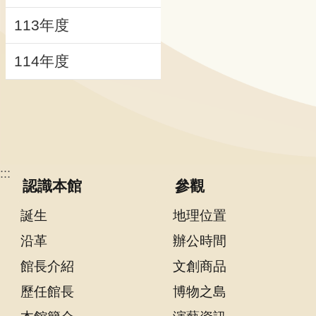
動
113年度
線
114年度
上
資
源
新
聞
:::
與
認識本館
參觀
公
告
誕生
地理位置
沿革
辦公時間
便
館長介紹
文創商品
民
服
歷任館長
博物之島
務