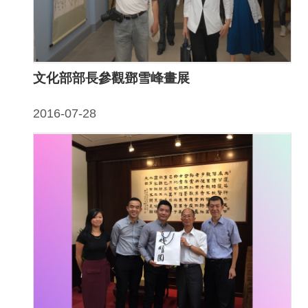
告
回
首
文化部部長參觀鄧雪峰畫展
頁
網
2016-07-28
站
導
覽
意
見
信
箱
常
見