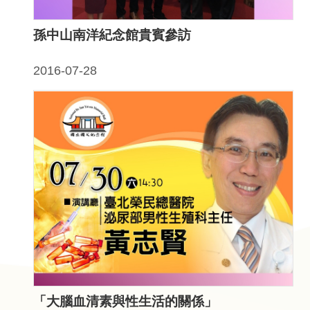
問
答
孫中山南洋紀念館貴賓參訪
友
善
2016-07-28
措
施
服
務
英
文
版
「大腦血清素與性生活的關係」