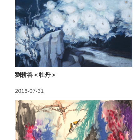
隱
私
權
宣
告
及
資
訊
劉耕谷＜牡丹＞
安
全
2016-07-31
政
策
著
作
權