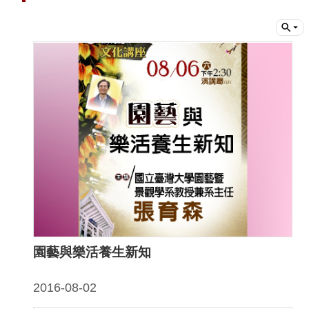
動
線
上
資
源
新
聞
與
公
告
便
園藝與樂活養生新知
民
服
2016-08-02
務