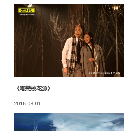
研
究
典
藏
性
別
平
等
《暗戀桃花源》
政
府
2016-08-01
資
訊
公
開