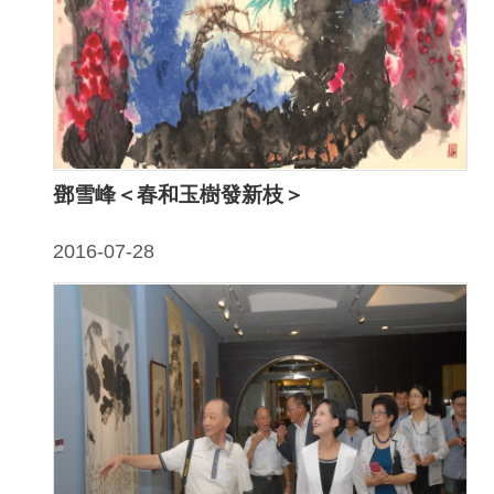
聲
明
雙
語
詞
彙
鄧雪峰＜春和玉樹發新枝＞
對
照
2016-07-28
表
網
站
資
料
開
放
宣