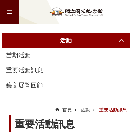
跳到主要內容區塊
進
階
搜
尋
活動
當期活動
認
識
重要活動訊息
本
館
藝文展覽回顧
參
觀
首頁
活動
重要活動訊息
重要活動訊息
活