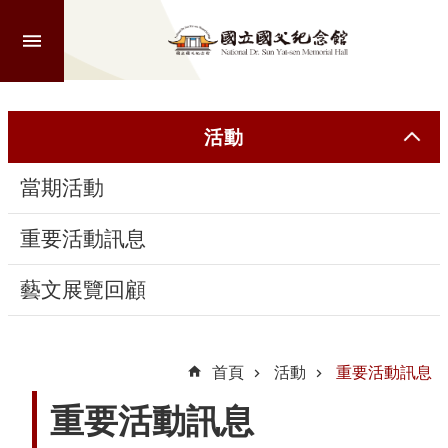
跳到主要內容區塊
進
階
搜
尋
活動
當期活動
認
識
重要活動訊息
本
館
藝文展覽回顧
參
觀
首頁
活動
重要活動訊息
重要活動訊息
活