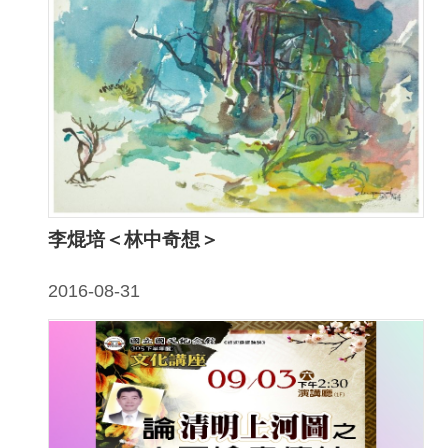
隱
私
權
宣
告
及
資
訊
李焜培＜林中奇想＞
安
全
2016-08-31
政
策
著
作
權