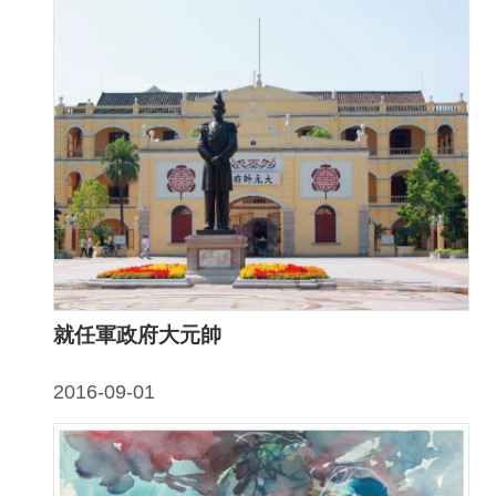
研
究
典
藏
性
別
平
等
就任軍政府大元帥
政
府
2016-09-01
資
訊
公
開