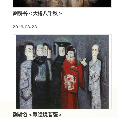
問
答
劉耕谷＜大椿八千秋＞
友
善
2016-08-28
措
施
服
務
英
文
版
劉耕谷＜眾逆境菩薩＞