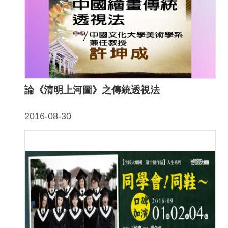
聲
明
雙
語
詞
彙
論《清明上河圖》之傳統透視法
對
照
2016-08-30
表
網
站
資
料
開
放
宣