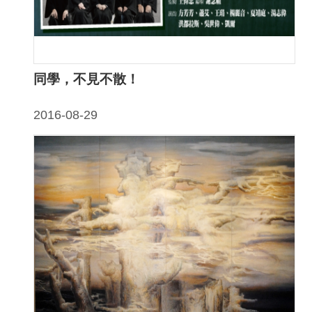
告
回
首
同學，不見不散！
頁
網
2016-08-29
站
導
覽
意
見
信
箱
常
見