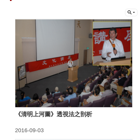
動
線
上
資
源
新
聞
與
公
告
便
《清明上河圖》透視法之剖析
民
服
2016-09-03
務