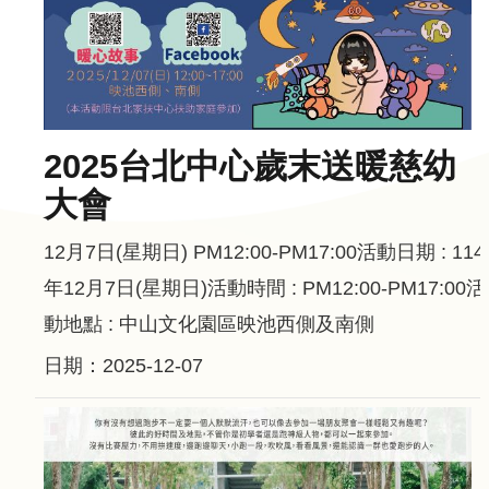
告
回
首
頁
2025台北中心歲末送暖慈幼
網
大會
站
導
12月7日(星期日) PM12:00-PM17:00活動日期 : 114
覽
年12月7日(星期日)活動時間 : PM12:00-PM17:00活
意
動地點 : 中山文化園區映池西側及南側
見
信
日期：2025-12-07
箱
常
見