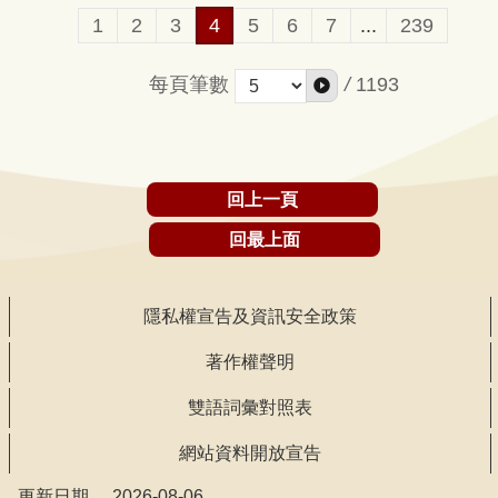
提升運動風氣，...
1
2
3
4
5
6
7
...
239
每頁筆數
/
1193
回上一頁
回最上面
隱私權宣告及資訊安全政策
著作權聲明
雙語詞彙對照表
網站資料開放宣告
更新日期
2026-08-06