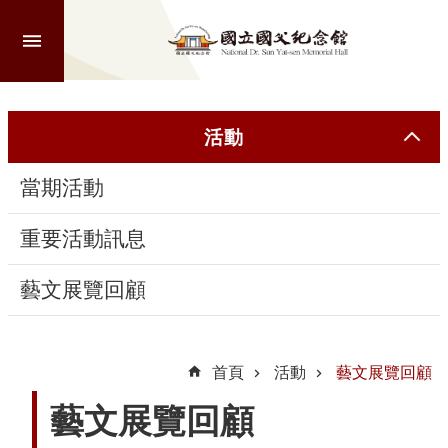
跳到主要內容區塊
進
階
搜
尋
活動
當期活動
認
識
重要活動訊息
本
館
藝文展覽回顧
參
觀
首頁
活動
藝文展覽回顧
藝文展覽回顧
活