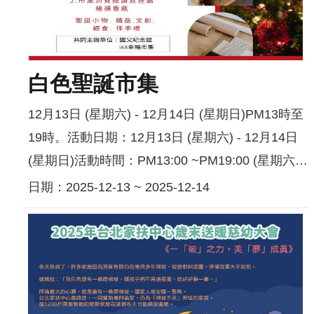
聲
明
雙
語
白色聖誕市集
詞
彙
12月13日 (星期六) - 12月14日 (星期日)PM13時至
對
19時。活動日期：12月13日 (星期六) - 12月14日
照
(星期日)活動時間：PM13:00 ~PM19:00 (星期六、
表
日)活動地點：中山文化園區映池西側廣場 活動特
日期：2025-12-13 ~ 2025-12-14
網
色：以聖誕節為主題，設置大型裝置藝術吸...
站
資
料
開
放
宣