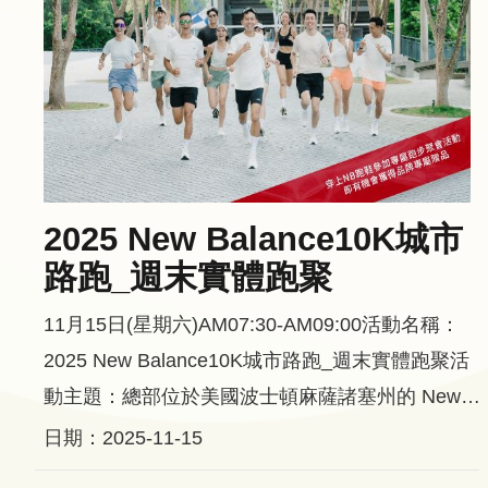
問
答
友
善
措
施
服
務
2025 New Balance10K城市
路跑_週末實體跑聚
英
文
11月15日(星期六)AM07:30-AM09:00活動名稱：
版
2025 New Balance10K城市路跑_週末實體跑聚活
動主題：總部位於美國波士頓麻薩諸塞州的 New
Balance Athletics，自 1906 年以來作為一個足弓支
日期：2025-11-15
撐鞋墊公司起步，本次配合亞洲城市路跑賽，矢在