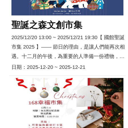
隱
私
聖誕之森文創市集
權
2025/12/20 13:00 ~ 2025/12/21 19:30【 國館聖誕
宣
告
市集 2025 】—— 節日的理由，是讓人們能再次相
及
遇。十二月的午後，為重要的人準備一份禮物，也
資
為自己留下一點溫暖的儀式。每日 200 組手作品牌
日期：2025-12-20 ~ 2025-12-21
訊
安
在冬陽下展開作品，陪你散步、尋物&...
全
政
策
著
作
權