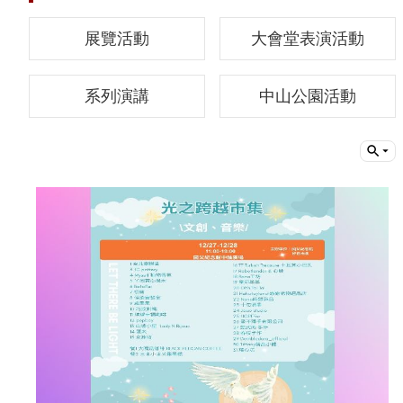
動
展覽活動
大會堂表演活動
線
上
系列演講
中山公園活動
資
源
新
聞
與
公
告
便
民
服
務