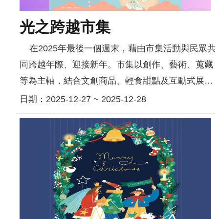
研
光之跨越市集
究
典
在2025年最後一個週末，藉由市集活動與民眾共
藏
同跨越年際、迎接新年。市集以創作、藝術、蒐藏
等為主軸，結合文創商品、輕食甜點及互動式展演
性
活動，讓市集提供民眾一個充滿溫馨的遊逛空間。
日期：2025-12-27 ~ 2025-12-28
別
藝文活動：街...
平
等
政
府
資
訊
公
開