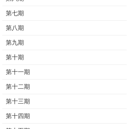
動
第七期
線
上
第八期
資
源
第九期
新
第十期
聞
第十一期
與
公
第十二期
告
第十三期
便
民
第十四期
服
務