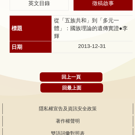
英文目錄
徵稿啟事
聲
明
從「五族共和」到「多元一
雙
體」：國族理論的遺傳實證●李
語
輝
詞
2013-12-31
彙
對
照
表
回上一頁
網
回最上面
站
資
料
隱私權宣告及資訊安全政策
開
著作權聲明
放
宣
雙語詞彙對照表