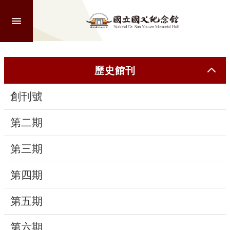
跳到主要內容區塊
進
階
搜
尋
歷史館刊
創刊號
認
識
第二期
本
館
第三期
第四期
參
觀
第五期
活
第六期