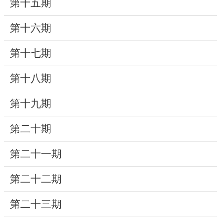
第十五期
研
第十六期
究
典
第十七期
藏
第十八期
性
別
第十九期
平
等
第二十期
第二十一期
政
府
第二十二期
資
訊
第二十三期
公
開