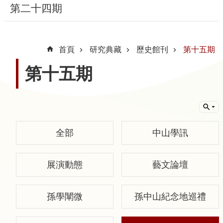
第二十四期
隱
私
首頁
研究典藏
歷史館刊
第十五期
權
宣
第十五期
告
及
資
訊
安
全部
中山學訊
全
政
展演動態
藝文論壇
策
著
孫學闡微
孫中山紀念地巡禮
作
權