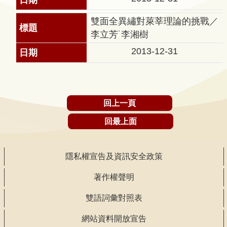
告
雙面全異繡對萊莘理論的挑戰／
回
李立芳˙李湘樹
首
2013-12-31
頁
網
站
回上一頁
導
覽
回最上面
意
見
隱私權宣告及資訊安全政策
信
著作權聲明
箱
雙語詞彙對照表
常
見
網站資料開放宣告