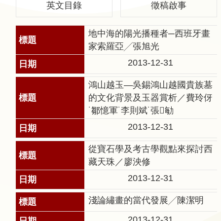
英文目錄
徵稿啟事
聲
明
地中海的陽光播種者─西班牙畫
雙
家索羅亞╱張旭光
語
2013-12-31
詞
彙
鴻山越玉—吳錫鴻山越國貴族墓
對
的文化背景及玉器賞析／費玲伢
照
˙鄒憶軍˙李則斌˙張勄
表
2013-12-31
網
從寶石學及考古學觀點來探討西
站
藏天珠／廖泱修
資
料
2013-12-31
開
淺論繡畫的當代發展╱陳潔明
放
宣
2013-12-31