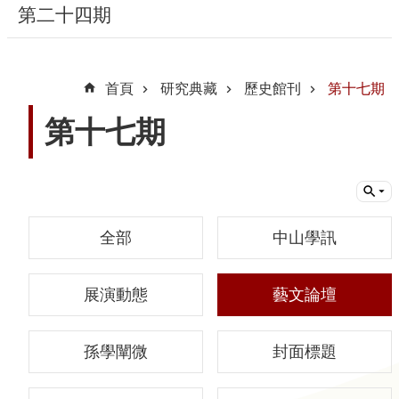
第二十四期
隱
私
首頁
研究典藏
歷史館刊
第十七期
權
宣
第十七期
告
及
資
訊
安
全部
中山學訊
全
政
展演動態
藝文論壇
策
著
孫學闡微
封面標題
作
權