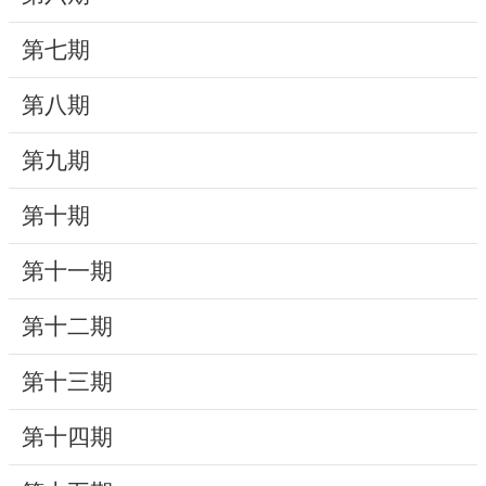
動
第七期
線
上
第八期
資
源
第九期
新
第十期
聞
第十一期
與
公
第十二期
告
第十三期
便
民
第十四期
服
務