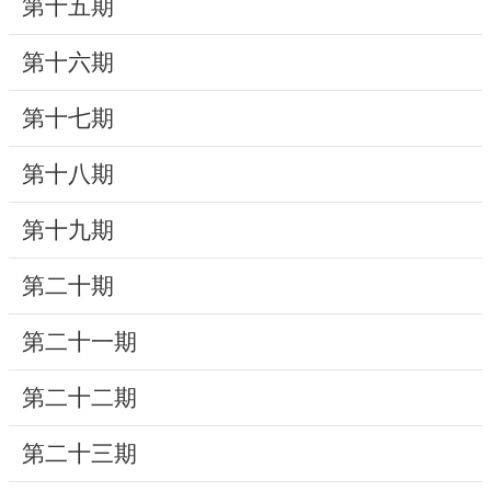
第十五期
研
第十六期
究
典
第十七期
藏
第十八期
性
別
第十九期
平
等
第二十期
第二十一期
政
府
第二十二期
資
訊
第二十三期
公
開