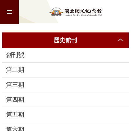
跳到主要內容區塊
進
階
搜
尋
歷史館刊
創刊號
認
識
第二期
本
館
第三期
第四期
參
觀
第五期
活
第六期