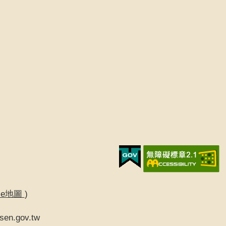
gle地圖
)
sen.gov.tw