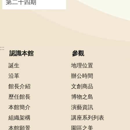
第二十四期
隱
私
權
宣
告
:::
認識本館
參觀
及
資
誕生
地理位置
訊
沿革
辦公時間
安
全
館長介紹
文創商品
政
歷任館長
博物之島
策
本館簡介
演藝資訊
著
組織架構
講座系列列表
作
權
本館願景
園區之美