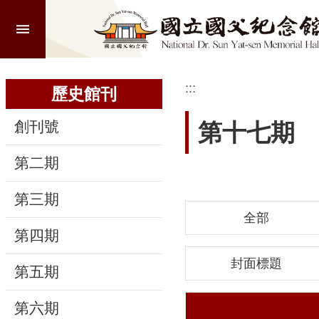
:::
跳到主要內容區塊
進
階
搜
尋
:::
:::
歷史館刊
創刊號
第十七期
認
第二期
識
本
第三期
館
全部
第四期
參
觀
封面標題
第五期
活
第六期