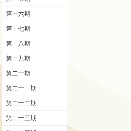
研
第十六期
究
第十七期
典
藏
第十八期
性
第十九期
別
平
第二十期
等
第二十一期
政
府
第二十二期
資
訊
第二十三期
公
開