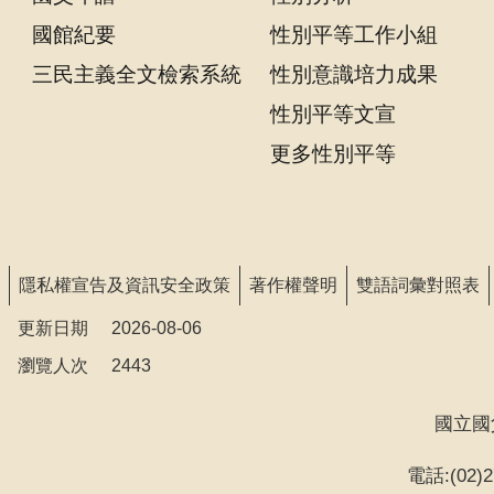
告
國館紀要
性別平等工作小組
回
三民主義全文檢索系統
性別意識培力成果
首
性別平等文宣
頁
更多性別平等
網
站
導
覽
隱私權宣告及資訊安全政策
著作權聲明
雙語詞彙對照表
意
更新日期
2026-08-06
見
瀏覽人次
信
2443
箱
國立國
常
見
電話:(02)27