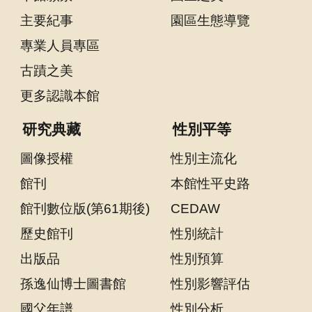
聲
主要紀事
園區生態導覽
明
專業人員專區
雙
古蹟之美
語
詞
更多認識本館
彙
研究典藏
性別平等
對
照
圖像授權
性別主流化
表
館刊
本館性平史路
網
館刊數位版(第61期後)
CEDAW
站
資
歷史館刊
性別統計
料
出版品
性別預算
開
孫逸仙博士圖書館
性別影響評估
放
宣
國父年譜
性別分析