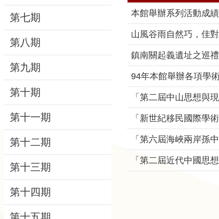
動
本館舉辦系列活動成績
第七期
線
山風谷雨自然巧，佳對
第八期
上
鎮南關起義遺址之巡禮
資
第九期
源
94年本館舉辦各項學
第十期
新
「第二屆中山思想與現
聞
第十一期
「新世紀移民國際學術
與
公
「第六屆海峽兩岸孫中
第十二期
告
「第二屆近代中國思想
第十三期
便
民
第十四期
服
務
第十五期