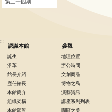
第二十四期
隱
私
權
宣
告
:::
認識本館
參觀
及
資
誕生
地理位置
訊
沿革
辦公時間
安
全
館長介紹
文創商品
政
歷任館長
博物之島
策
本館簡介
演藝資訊
著
組織架構
講座系列列表
作
權
本館願景
園區之美