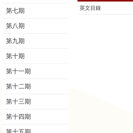
動
英文目錄
第七期
線
第八期
上
資
第九期
源
第十期
新
聞
第十一期
與
公
第十二期
告
第十三期
便
民
第十四期
服
務
第十五期