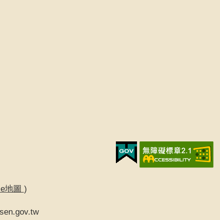
gle地圖
)
sen.gov.tw