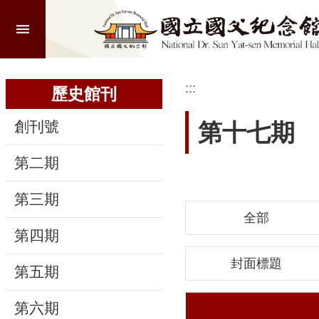
:::
跳到主要內容區塊
進
階
搜
尋
:::
:::
歷史館刊
創刊號
第十七期
認
第二期
識
本
第三期
館
全部
第四期
參
觀
封面標題
第五期
活
第六期