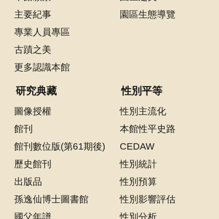
聲
主要紀事
園區生態導覽
明
專業人員專區
雙
古蹟之美
語
詞
更多認識本館
彙
研究典藏
性別平等
對
照
圖像授權
性別主流化
表
館刊
本館性平史路
網
館刊數位版(第61期後)
CEDAW
站
資
歷史館刊
性別統計
料
出版品
性別預算
開
孫逸仙博士圖書館
性別影響評估
放
宣
國父年譜
性別分析