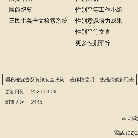
告
國館紀要
性別平等工作小組
回
三民主義全文檢索系統
性別意識培力成果
首
性別平等文宣
頁
更多性別平等
網
站
導
覽
隱私權宣告及資訊安全政策
著作權聲明
雙語詞彙對照表
意
更新日期
2026-08-06
見
瀏覽人次
信
2445
箱
國立國
常
見
電話:(02)27