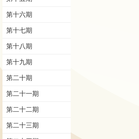
研
第十六期
究
第十七期
典
藏
第十八期
性
第十九期
別
平
第二十期
等
第二十一期
政
府
第二十二期
資
訊
第二十三期
公
開