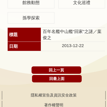
館務動態
文化巡禮
聲
明
孫學探索
雙
語
百年名艦中山艦“回家”之謎／葉
詞
俊之
彙
對
2013-12-22
照
表
網
回上一頁
站
回最上面
資
料
開
隱私權宣告及資訊安全政策
放
宣
著作權聲明