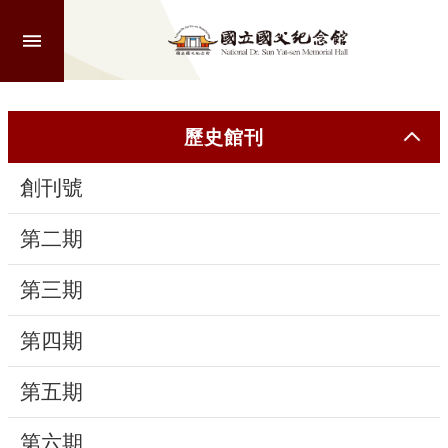
跳到主要內容區塊
進
階
搜
尋
歷史館刊
創刊號
認
識
第二期
本
館
第三期
第四期
參
觀
第五期
活
第六期