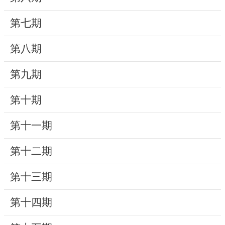
動
第七期
線
上
第八期
資
源
第九期
新
第十期
聞
第十一期
與
公
第十二期
告
第十三期
便
民
第十四期
服
務