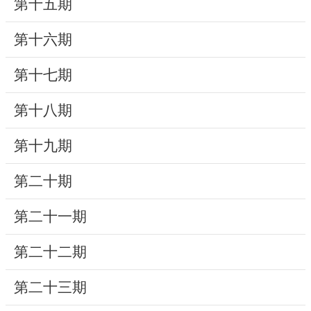
第十五期
研
第十六期
究
典
第十七期
藏
第十八期
性
別
第十九期
平
等
第二十期
第二十一期
政
府
第二十二期
資
訊
第二十三期
公
開