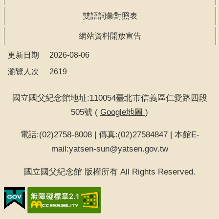
告
雙語詞彙對照表
回
網站資料開放宣告
首
更新日期
2026-08-06
頁
瀏覽人次
2619
網
站
國立國父紀念館地址:110054臺北市信義區仁愛路四段
導
505號 (
Google地圖
)
覽
電話:(02)2758-8008 | 傳真:(02)27584847 | 本館E-
意
mail:yatsen-sun@yatsen.gov.tw
見
信
國立國父紀念館 版權所有 All Rights Reserved.
箱
常
見