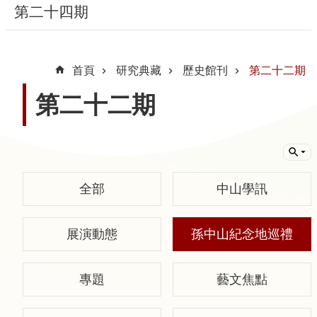
第二十四期
隱
私
首頁
研究典藏
歷史館刊
第二十二期
權
宣
第二十二期
告
及
資
訊
安
全部
中山學訊
全
政
展演動態
孫中山紀念地巡禮
策
著
專題
藝文焦點
作
權