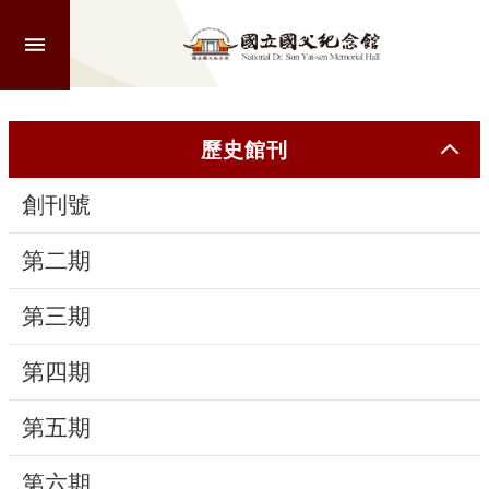
跳到主要內容區塊
進
階
搜
尋
歷史館刊
創刊號
認
識
第二期
本
館
第三期
第四期
參
觀
第五期
活
第六期