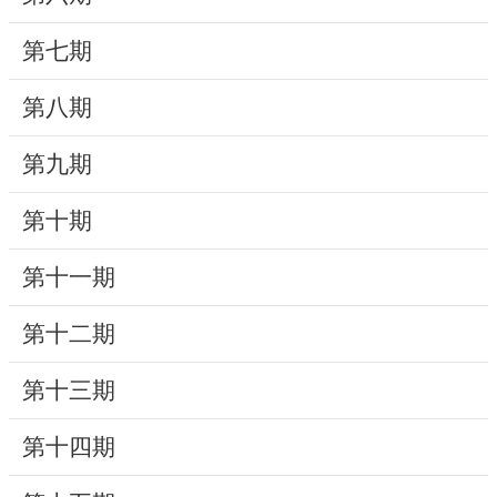
動
第七期
線
上
第八期
資
源
第九期
新
第十期
聞
第十一期
與
公
第十二期
告
第十三期
便
民
第十四期
服
務