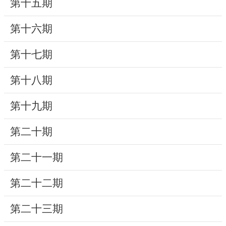
第十五期
研
第十六期
究
典
第十七期
藏
第十八期
性
別
第十九期
平
等
第二十期
第二十一期
政
府
第二十二期
資
訊
第二十三期
公
開