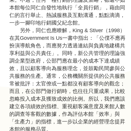
果。不過，任何一種行銷的理論及策略，都還不如
本館每位同仁自發性地執行「全員行銷」，藉由同
仁的言行舉止、熱誠服務及互動溝通，點點滴滴，
一步一腳印地行銷國父紀念館。
另外，同仁也應瞭解，King & Stiver（1998）
在其Government Is Us一書中指出：「公僕不應再
扮演導航角色，而應努力透過連結與負責地建構共
享利益與公共責任」。同時，新公共管理的理論強
調企業型政府，公部門應在最小的成本下達成績
效，且以顧客導向為服務理念，並鼓勵民間參與公
共服務的生產。通常，公務機關所提供的公共服務
常被批評：太官僚或一點都沒有顧客導向的觀念；
而且，在公部門做行銷時，也往往只重成果，比較
忽略投入成本及獲致成效的比例。所以，我們應該
建立各項績效的指標、重視顧客滿意度及來館人數
的調查等客觀的數據，作為評估本館「效率」與
「生產力」的指標，進一步以企業的經營理念提昇
本館的服務品質。