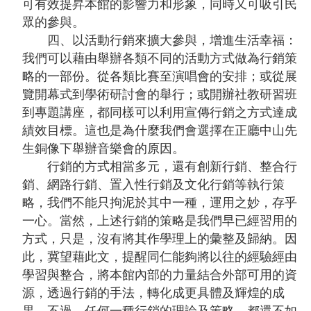
問
可有效提昇本館的影響力和形象，同時又可吸引民
答
眾的參與。
四、以活動行銷來擴大參與，增進生活幸福：
友
我們可以藉由舉辦各類不同的活動方式做為行銷策
善
略的一部份。從各類比賽至演唱會的安排；或從展
措
覽開幕式到學術研討會的舉行；或開辦社教研習班
施
到專題講座，都同樣可以利用宣傳行銷之方式達成
服
績效目標。這也是為什麼我們會選擇在正廳中山先
務
生銅像下舉辦音樂會的原因。
行銷的方式相當多元，還有創新行銷、整合行
英
銷、網路行銷、置入性行銷及文化行銷等執行策
文
略，我們不能只拘泥於其中一種，運用之妙，存乎
版
一心。當然，上述行銷的策略是我們早已經習用的
方式，只是，沒有將其作學理上的彙整及歸納。因
此，冀望藉此文，提醒同仁能夠將以往的經驗經由
學習與整合，將本館內部的力量結合外部可用的資
源，透過行銷的手法，轉化成更具體及輝煌的成