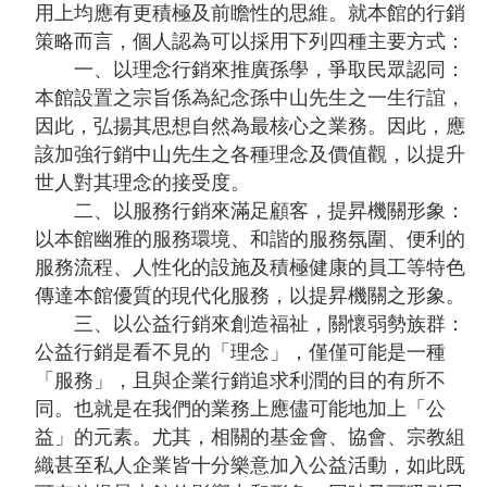
用上均應有更積極及前瞻性的思維。就本館的行銷
告
策略而言，個人認為可以採用下列四種主要方式：
一、以理念行銷來推廣孫學，爭取民眾認同：
回
本館設置之宗旨係為紀念孫中山先生之一生行誼，
首
因此，弘揚其思想自然為最核心之業務。因此，應
頁
該加強行銷中山先生之各種理念及價值觀，以提升
網
世人對其理念的接受度。
站
二、以服務行銷來滿足顧客，提昇機關形象：
導
以本館幽雅的服務環境、和諧的服務氛圍、便利的
覽
服務流程、人性化的設施及積極健康的員工等特色
傳達本館優質的現代化服務，以提昇機關之形象。
意
三、以公益行銷來創造福祉，關懷弱勢族群：
見
公益行銷是看不見的「理念」，僅僅可能是一種
信
「服務」，且與企業行銷追求利潤的目的有所不
箱
同。也就是在我們的業務上應儘可能地加上「公
常
益」的元素。尤其，相關的基金會、協會、宗教組
見
織甚至私人企業皆十分樂意加入公益活動，如此既