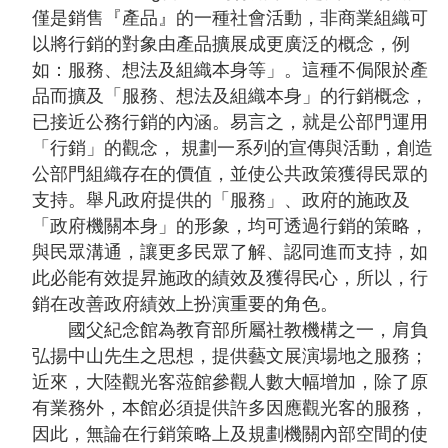
聲
僅是銷售『產品』的一種社會活動，非商業組織可
明
以將行銷的對象由產品擴展成更廣泛的概念，例
如：服務、想法及組織本身等」。這種不侷限於產
雙
品而擴及「服務、想法及組織本身」的行銷概念，
語
已接近公務行銷的內涵。易言之，就是公部門運用
詞
「行銷」的觀念， 規劃一系列的宣傳與活動，創造
彙
公部門組織存在的價值，並使公共政策獲得民眾的
對
支持。舉凡政府提供的「服務」、政府的施政及
照
「政府機關本身」的形象，均可透過行銷的策略，
表
與民眾溝通，讓更多民眾了解、認同進而支持，如
此必能有效提昇施政的績效及獲得民心，所以，行
網
銷在改善政府績效上扮演重要的角色。
站
國父紀念館為教育部所屬社教機構之一，肩負
資
弘揚中山先生之思想，提供藝文展演場地之服務；
料
近來，大陸觀光客蒞館參觀人數大幅增加，除了原
開
有業務外，本館必須提供許多因應觀光客的服務，
放
因此，無論在行銷策略上及規劃機關內部空間的使
宣