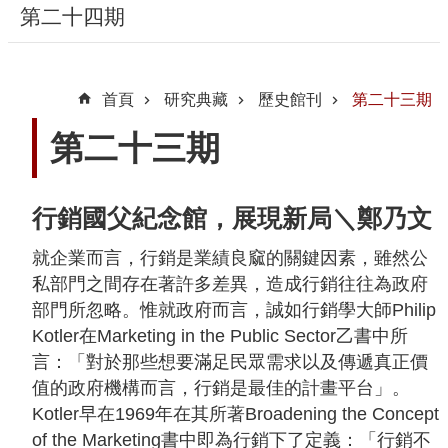
第二十四期
隱
私
首頁
研究典藏
歷史館刊
第二十三期
權
宣
第二十三期
告
及
資
行銷國父紀念館，展現新局＼鄭乃文
訊
就企業而言，行銷是業績良窳的關鍵因素，雖然公
安
私部門之間存在著許多差異，造成行銷往往為政府
全
部門所忽略。惟就政府而言，誠如行銷學大師Philip
政
Kotler在Marketing in the Public Sector乙書中所
策
言：「對於那些想要滿足民眾需求以及傳遞真正價
著
值的政府機構而言，行銷是最佳的計畫平台」。
作
Kotler早在1969年在其所著Broadening the Concept
權
of the Marketing書中即為行銷下了定義：「行銷不