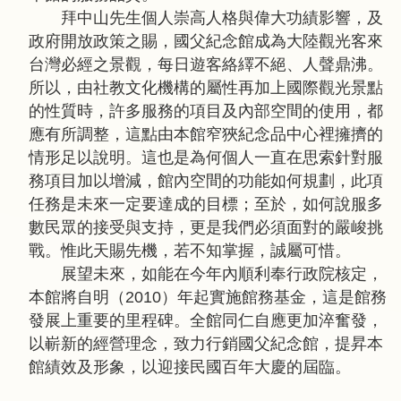
拜中山先生個人崇高人格與偉大功績影響，及
政府開放政策之賜，國父紀念館成為大陸觀光客來
台灣必經之景觀，每日遊客絡繹不絕、人聲鼎沸。
所以，由社教文化機構的屬性再加上國際觀光景點
的性質時，許多服務的項目及內部空間的使用，都
應有所調整，這點由本館窄狹紀念品中心裡擁擠的
情形足以說明。這也是為何個人一直在思索針對服
務項目加以增減，館內空間的功能如何規劃，此項
任務是未來一定要達成的目標；至於，如何說服多
數民眾的接受與支持，更是我們必須面對的嚴峻挑
戰。惟此天賜先機，若不知掌握，誠屬可惜。
展望未來，如能在今年內順利奉行政院核定，
本館將自明（2010）年起實施館務基金，這是館務
發展上重要的里程碑。全館同仁自應更加淬奮發，
以嶄新的經營理念，致力行銷國父紀念館，提昇本
館績效及形象，以迎接民國百年大慶的屆臨。