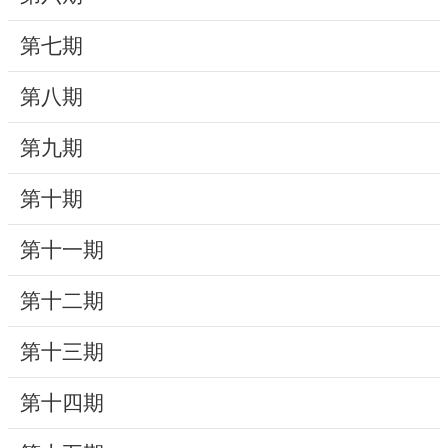
動
第七期
線
上
第八期
資
源
第九期
新
第十期
聞
第十一期
與
公
第十二期
告
第十三期
便
民
第十四期
服
務