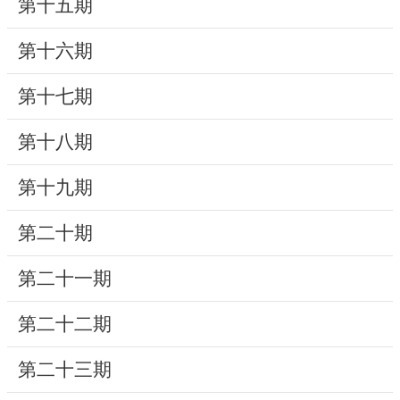
第十五期
研
第十六期
究
典
第十七期
藏
第十八期
性
別
第十九期
平
等
第二十期
第二十一期
政
府
第二十二期
資
訊
第二十三期
公
開