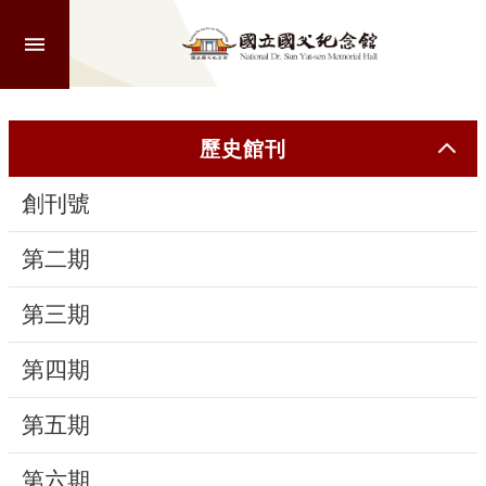
跳到主要內容區塊
進
階
搜
尋
歷史館刊
創刊號
認
識
第二期
本
館
第三期
第四期
參
觀
第五期
活
第六期