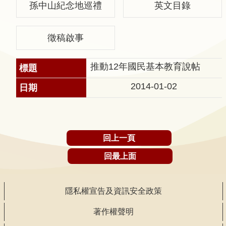
孫中山紀念地巡禮
英文目錄
聲
明
徵稿啟事
雙
語
推動12年國民基本教育說帖
詞
彙
2014-01-02
對
照
表
回上一頁
網
站
回最上面
資
料
隱私權宣告及資訊安全政策
開
放
著作權聲明
宣