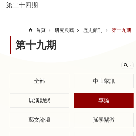
第二十四期
隱
私
首頁
研究典藏
歷史館刊
第十九期
權
宣
第十九期
告
及
資
訊
安
全部
中山學訊
全
政
展演動態
專論
策
著
藝文論壇
孫學闡微
作
權