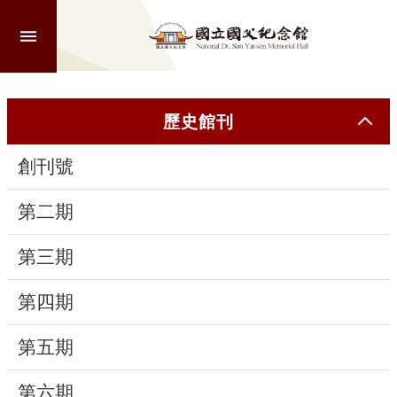
跳到主要內容區塊
進
階
搜
尋
歷史館刊
創刊號
認
識
第二期
本
館
第三期
第四期
參
觀
第五期
活
第六期