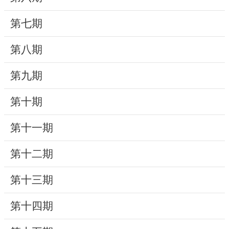
動
第七期
線
上
第八期
資
源
第九期
新
第十期
聞
第十一期
與
公
第十二期
告
第十三期
便
民
第十四期
服
務