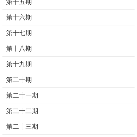
第十五期
研
第十六期
究
典
第十七期
藏
第十八期
性
別
第十九期
平
等
第二十期
第二十一期
政
府
第二十二期
資
訊
第二十三期
公
開