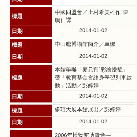
告
中國同盟會／上村希美雄作˙陳
回
鵬仁譯
首
2014-01-02
頁
中山艦博物館簡介／卓娜
網
2014-01-02
站
導
本館舉辦「慶元宵˙彩繪燈籠」
覽
暨「教育基金會終身學習列車啟
動」活動／彭婷婷
意
見
2014-01-02
信
多項大展本館展出／彭婷婷
箱
2014-01-02
常
見
2006年博物館博覽會—