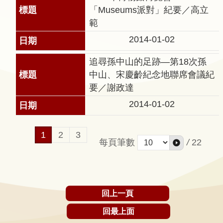
問
「Museums派對」紀要／高立
答
範
友
2014-01-02
善
追尋孫中山的足跡—第18次孫
措
中山、宋慶齡紀念地聯席會議紀
施
要／謝政達
服
務
2014-01-02
英
1
2
3
文
每頁筆數
/
22
版
回上一頁
回最上面