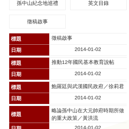
孫中山紀念地巡禮
英文目錄
聲
明
徵稿啟事
雙
語
徵稿啟事
詞
彙
2014-01-02
對
照
推動12年國民基本教育說帖
表
2014-01-02
網
鮑羅廷與武漢國民政府／徐莉君
站
資
2014-01-02
料
略論孫中山在大元帥府時期所做
開
的重大政策／黃洪流
放
宣
2014-01-02