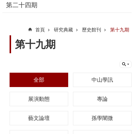
第二十四期
隱
私
首頁
研究典藏
歷史館刊
第十九期
權
宣
第十九期
告
及
資
訊
安
全部
中山學訊
全
政
展演動態
專論
策
著
藝文論壇
孫學闡微
作
權